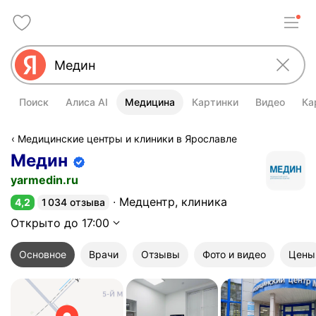
Поиск
Алиса AI
Медицина
Картинки
Видео
Ка
Медицинские центры и клиники в Ярославле
Медин
Информация об организации подт
yarmedin.ru
Медцентр, клиника
4,2
1 034 отзыва
Рейтинг 4,2 из 5
Открыто до 17:00
Основное
Врачи
Отзывы
Фото и видео
Цены