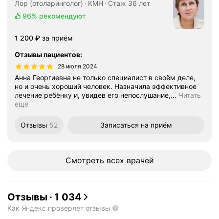
Лор (отоларинголог)
КМН
Стаж 36 лет
96%
рекомендуют
Цена
1200
1 200
₽
за приём
Отзывы пациентов
:
28 июля 2024
Анна Георгиевна не только специалист в своём деле,
но и очень хороший человек. Назначила эффективное
лечение ребёнку и, увидев его непослушание,
…
Читать
ещё
Отзывы
52
Записаться
на приём
Смотреть всех врачей
Отзывы
·
1 034
Как Яндекс проверяет отзывы