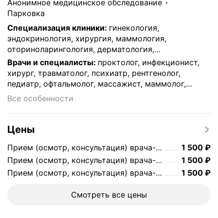
анонимное медицинское обследование
парковка
Специализация клиники
:
гинекология,
эндокринология, хирургия, маммология,
оториноларингология, дерматология,
гастроэнтерология, вакцинация, офтальмология,
Врачи и специалисты
:
проктолог, инфекционист,
педиатрия, стоматология, психология и
хирург, травматолог, психиатр, рентгенолог,
психотерапия, кардиология, аллергология,
педиатр, офтальмолог, массажист, маммолог,
колопроктология, психиатрия, диагностика,
кардиолог, дерматолог, акушер-гинеколог, уролог,
Все особенности
медицинские справки, наркология, неврология,
невролог, нефролог, гастроэнтеролог,
нефрология, урология, акушерство, семейная
анестезиолог-реаниматолог, нарколог, ревматолог,
медицина, диетология, терапевтические услуги
эндокринолог, ортопед, психолог,
Цены
оториноларинголог, стоматолог, терапевт,
Цена
1500
Прием (осмотр, консультация) врача-педиатра первичный
1 500
₽
флеболог, дерматовенеролог, гинеколог, врач УЗД,
врач функциональной диагностики
Цена
1500
Прием (осмотр, консультация) врача-офтальмолога первичный
1 500
₽
Цена
1500
Прием (осмотр, консультация) врача-терапевта первичный
1 500
₽
Смотреть все цены