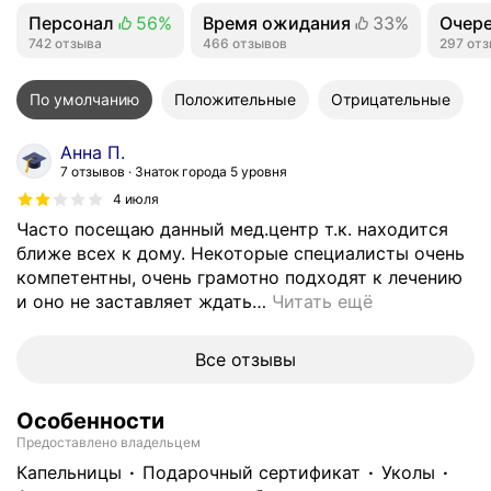
Персонал
56%
Время ожидания
33%
Очер
Положительных отзывов
742 отзыва
Положительных отзывов
466 отзывов
Полож
297 от
По умолчанию
Положительные
Отрицательные
Анна П.
7 отзывов
Знаток города 5 уровня
4 июля
Часто посещаю данный мед.центр т.к. находится
ближе всех к дому. Некоторые специалисты очень
компетентны, очень грамотно подходят к лечению
и оно не заставляет ждать
…
Читать ещё
Все отзывы
Особенности
Предоставлено владельцем
капельницы
подарочный сертификат
уколы