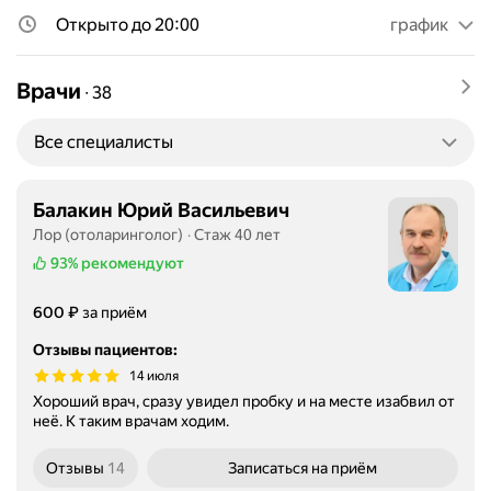
Открыто до 20:00
график
Врачи
∙
38
Все специалисты
Балакин Юрий Васильевич
Лор (отоларинголог)
Стаж 40 лет
93%
рекомендуют
Цена
₽
600
за приём
Отзывы пациентов
:
14 июля
Хороший врач, сразу увидел пробку и на месте изабвил от
неё. К таким врачам ходим.
Отзывы
14
Записаться
на приём