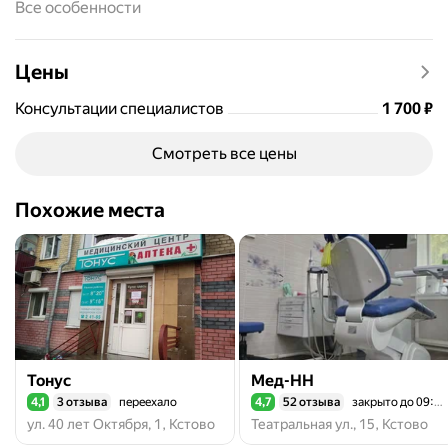
Все особенности
стоматолог, терапевт, дерматовенеролог, гинеколог,
физиотерапевт, стоматолог-гигиенист, врач УЗД,
лабораторной диагностики, врач функциональной
Цены
диагностики, уролог, стоматолог-хирург
Цена
1700
Консультации специалистов
1 700
₽
Смотреть все цены
Похожие места
Тонус
Мед-НН
4,1
3 отзыва
переехало
4,7
52 отзыва
закрыто до 09:00
Рейтинг 4,1 из 5
Рейтинг 4,7 из 5
ул. 40 лет Октября, 1, Кстово
Театральная ул., 15, Кстово