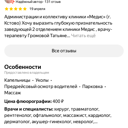
Надёжный автор
131 отзыв
19 апреля
Администрации и коллективу клиники «Медис» (г.
Кстово) Хочу выразить глубокую признательность
заведующей 2 отделением клиники Медис , врачу-
терапевту Громовой Татьяне
…
Читать ещё
Все отзывы
Особенности
Предоставлено владельцем
капельницы
уколы
предрейсовый осмотр водителей
парковка
массаж
Цена флюорографии
:
400 ₽
Врачи и специалисты
:
хирург, травматолог,
рентгенолог, офтальмолог, массажист, кардиолог,
дерматолог, акушер-гинеколог, невролог,
эндокринолог, онколог, ортопед, оториноларинголог,