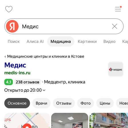
Поиск
Алиса AI
Медицина
Картинки
Видео
Ка
Медицинские центры и клиники в Кстове
Медис
medis-ins.ru
Медцентр, клиника
4,1
238 отзывов
Рейтинг 4,1 из 5
Открыто до 20:00
Основное
Врачи
Отзывы
Фото
Цены
Нов