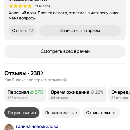
31 января
Хороший врач. Провел осмотр, ответил на интересующие
меня вопросы.
Отзывы
12
Записаться
на приём
Смотреть всех врачей
Отзывы
·
238
Как Яндекс проверяет отзывы
Персонал
57%
Время ожидания
26%
Очеред
Положительных отзывов
Положительных отзывов
Положит
165 отзывов
84 отзыва
53 отзыва
По умолчанию
Положительные
Отрицательные
галина новожилова