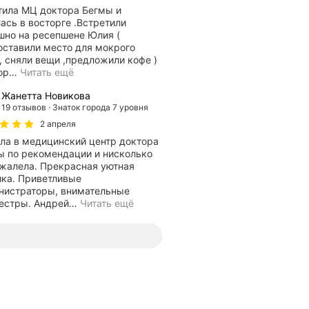
тила МЦ доктора Бегмы и
ась в восторге .Встретили
шно на ресепшене Юлия (
оставили место для мокрого
, сняли вещи ,предложили кофе )
ор
…
Читать ещё
Жанетта Новикова
19 отзывов
Знаток города 7 уровня
2 апреля
ла в медицинский центр доктора
ы по рекомендации и нисколько
. Прекрасная уютная
ика. Приветливые
нистраторы, внимательные
естры. Андрей
…
Читать ещё