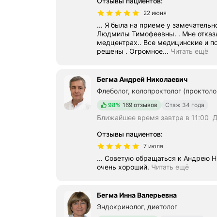
Отзывы пациентов
:
22 июня
... Я была на приеме у замечательного вр
Людмилы Тимофеевны. . Мне отказали в приеме в более близких
медцентрах.. Все медицинские и пси
решены . Огромное...
Читать ещё
Бегма Андрей Николаевич
Флеболог, колопроктолог (проктоло
Положительных отзывов
98%
169 отзывов
Стаж 34 года
Ближайшее время завтра в 11:00
Д
Отзывы пациентов
:
7 июля
... Советую обращаться к Андрею 
очень хороший.
Читать ещё
Бегма Инна Валерьевна
Эндокринолог, диетолог