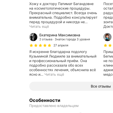
Хожу к доктору Патимат Багандовне
Посе
на косметологические процедуры.
остал
Прекрасный специалист. Всегда очень
раду
внимательна. Подробно консультирует
пред
перед процедурой и никогда не
…
зонта
Читать ещё
Докт
Екатерина Максимовна
2 отзыва
Знаток города 3 уровня
27 апреля
Я искренне благодарна подологу
Приш
Кузьминой Людмиле за внимательный
Бегм
и профессиональный приём. Она
не пожалела
подробно рассказала обо всех
клин
особенностях лечения, объяснила всё
адми
ясно и
…
Читать ещё
медс
Все отзывы
Особенности
Предоставлено владельцем