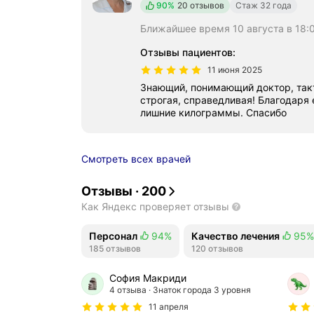
Положительных отзывов
90%
20 отзывов
Стаж 32 года
Ближайшее время 10 августа в 18:
Отзывы пациентов
:
11 июня 2025
Знающий, понимающий доктор, такт
строгая, справедливая! Благодаря
лишние килограммы. Спасибо
Смотреть всех врачей
Отзывы
·
200
Как Яндекс проверяет отзывы
Персонал
94%
Качество лечения
95%
Положительных отзывов
185 отзывов
Положительных отзывов
120 отзывов
София Макриди
4 отзыва
Знаток города 3 уровня
11 апреля