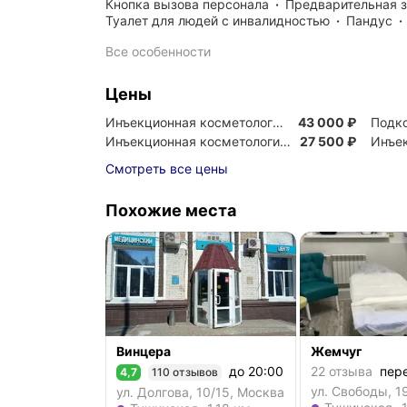
кнопка вызова персонала
предварительная 
туалет для людей с инвалидностью
пандус
Все особенности
Цены
Цена
43000
Инъекционная косметология — полимолочная к
43 000
₽
Подко
Цена
27500
Инъекционная косметология. Juvederm Ultra 2 
27 500
₽
Инъек
Смотреть все цены
Похожие места
Винцера
Жемчуг
до 20:00
22 отзыва
пер
4,7
110 отзывов
Рейтинг 4,7 из 5
ул. Свободы, 1
ул. Долгова, 10/15, Москва
Метро Тушинск