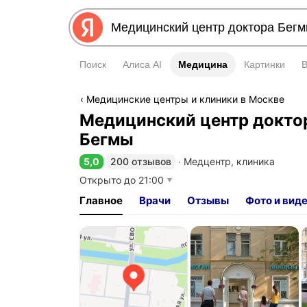
Поиск
Алиса AI
Медицина
Медицина
Картинки
Медицинские центры и клиники в Москве
Информация об организац
Медицинский центр докто
Бегмы
5,0
200 отзывов
∙
Медцентр, клиника
Рейтинг 5,0 из 5
Открыто до 21:00
Главное
Врачи
Отзывы
Фото и вид