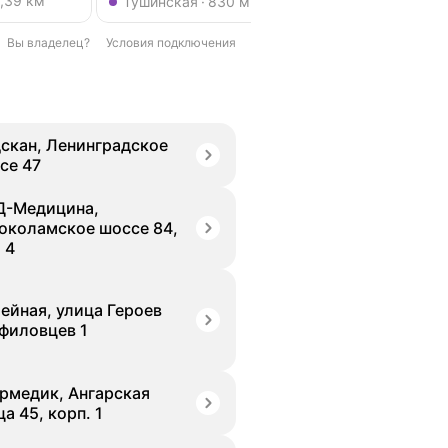
1,39 км
Метро Тушинская
Метро Щукинская
Тушинская
830 м
Щукинская
1,0
Вы владелец?
Условия подключения
скан, Ленинградское
се 47
-Медицина,
околамское шоссе 84,
 4
ейная, улица Героев
филовцев 1
рмедик, Ангарская
а 45, корп. 1