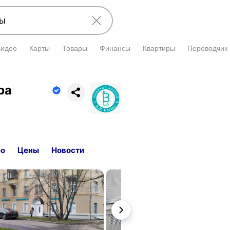
Видео
Карты
Товары
Финансы
Квартиры
Переводчик
ии подтверждена владельцем.
ра
ео
Цены
Новости