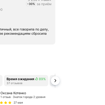
₽
₽
за приём
−30%
Скидка -30%
00
ичный, все говорила по делу,
 ее рекомендациям сбросила
Время ожидания
89%
Анализы
69%
Чистота
1
Положительных отзывов
37 отзывов
Положительных отзывов
13 отзывов
Положитель
12 отзывов
Оксана Котенко
1 отзыв
Знаток города 2 уровня
27 мая