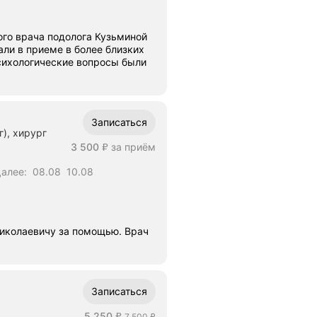
ача подолога Кузьминой
хологические вопросы были
Записаться
г), хирург
Цена
3500
3 500
за приём
₽
алее:
08.08
10.08
Николаевичу за помощью. Врач
Записаться
Цена
5250
5 250
Цена
7500
7 500