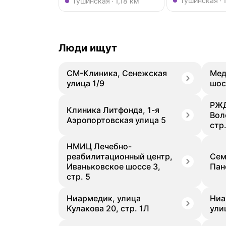
Метро Тушинская
Тушинская
Тушинская
1,18 км
Люди ищут
СМ-Клиника, Сенежская
Мед
улица 1/9
шос
РЖД
Клиника Литфонда, 1-я
Вол
Аэропортовская улица 5
стр.
НМИЦ Лечебно-
реабилитационный центр,
Сем
Иваньковское шоссе 3,
Пан
стр. 5
Ниармедик, улица
Ниа
Кулакова 20, стр. 1Л
улиц