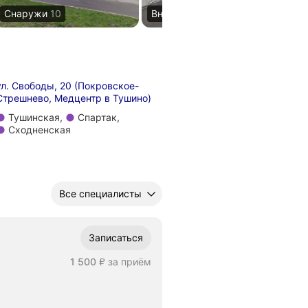
Снаружи
10
Внутри
37
В
ул. Свободы, 20 (Покровское-
Стрешнево, Медцентр в Тушино)
Метро Тушинская
Тушинская
,
Спартак
,
Метро Спартак
Метро Сходненская
Сходненская
Все специалисты
Записаться
Цена
1500
1 500
за приём
₽