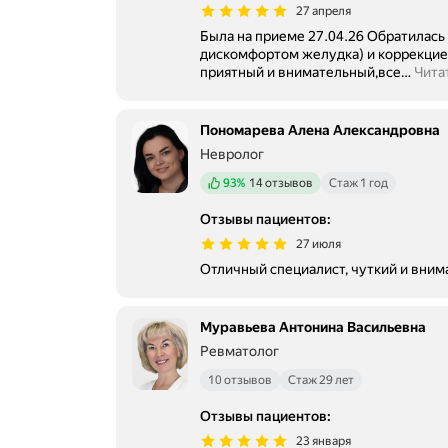
27 апреля
Была на приеме 27.04.26 Обратилась
дискомфортом желудка) и коррекцией лечения.
приятный и внимательный,все
…
Чита
Пономарева Алена Александровна
Невролог
Положительных отзывов
93%
14 отзывов
Стаж 1 год
Отзывы пациентов
:
27 июля
Отличный специалист, чуткий и вним
Муравьева Антонина Васильевна
Ревматолог
10 отзывов
Стаж 29 лет
Отзывы пациентов
:
23 января