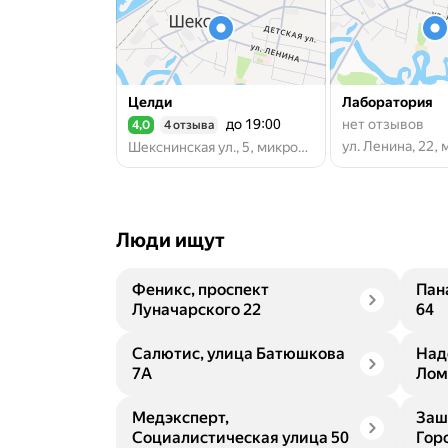
Целди
Лаборатория
до 19:00
нет отзывов
4,0
4 отзыва
Рейтинг 4,0 из 5
Шекснинская ул., 5, микрорайон Шексна Южная, рабочий посёлок Шексна
Люди ищут
Феникс, проспект
Пан
Луначарского 22
64
Салютис, улица Батюшкова
Над
7А
Лом
Медэксперт,
Заш
Социалистическая улица 50
Гор