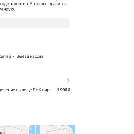
 одеть холтер. А так все нравится.
мендую.
 детей
выезд на дом
Цена
1900
еление в клеще РНК вируса клещевого энцефалита, ДНК боррелий 
1 900
₽