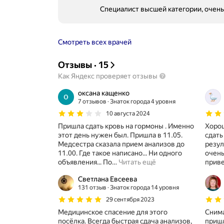
Специалист высшей категории, очень
Смотреть всех врачей
Отзывы
·
15
Как Яндекс проверяет отзывы
оксана кащенко
7 отзывов
Знаток города 4 уровня
10 августа 2024
Пришла сдать кровь на гормоны . Именно
Хоро
этот день нужен был. Пришла в 11.05.
сдать
Медсестра сказала прием анализов до
резул
11.00. Где такое написано... Ни одного
очень
объявления... По
…
Читать ещё
приве
Светлана Евсеева
131 отзыв
Знаток города 14 уровня
29 сентября 2023
Медицинское спасение для этого
Снима
посёлка. Всегда быстрая сдача анализов,
пришл