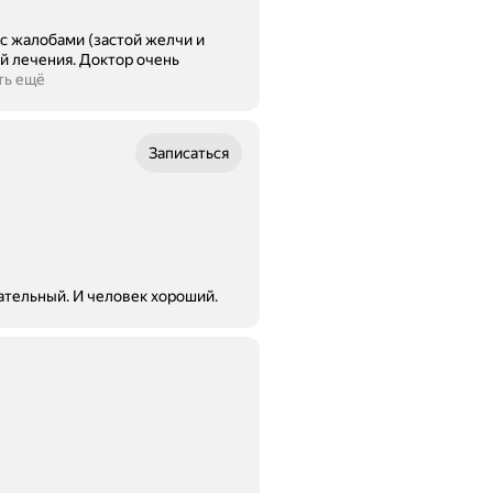
 с жалобами (застой желчи и
 Доктор очень
ть ещё
Записаться
ательный. И человек хороший.