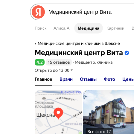
Поиск
Алиса AI
Медицина
Медицина
Картинки
Медицинские центры и клиники в Шексне
Информация об организаци
Медицинский центр Вита
4,2
15 отзывов
∙
Медцентр, клиника
Рейтинг 4,2 из 5
Открыто до 13:00
Главное
Врачи
Отзывы
Фото
Цен
Все фото
17