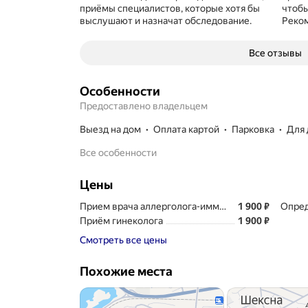
приёмы специалистов, которые хотя бы
чтобы
выслушают и назначат обследование.
Реко
Все отзывы
Особенности
Предоставлено владельцем
выезд на дом
Оплата картой
парковка
для
Все особенности
Цены
Цена
1900
Прием врача аллерголога-иммунолога
1 900
₽
Опред
Цена
1900
Приём гинеколога
1 900
₽
Смотреть все цены
Похожие места