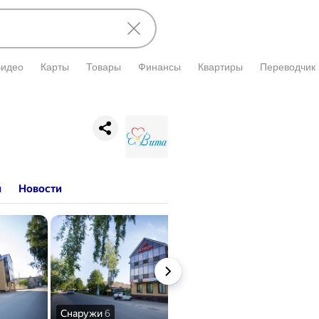
Видео
Карты
Товары
Финансы
Квартиры
Переводчик
и подтверждена владельцем.
ы
Новости
Снаружи
6
Внутри
9