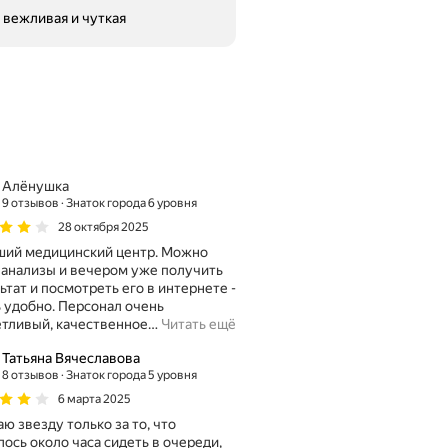
 вежливая и чуткая
Алёнушка
9 отзывов
Знаток города 6 уровня
28 октября 2025
ший медицинский центр. Можно
 анализы и вечером уже получить
ьтат и посмотреть его в интернете -
 удобно. Персонал очень
тливый, качественное
…
Читать ещё
Татьяна Вячеславова
8 отзывов
Знаток города 5 уровня
6 марта 2025
ю звезду только за то, что
ось около часа сидеть в очереди,