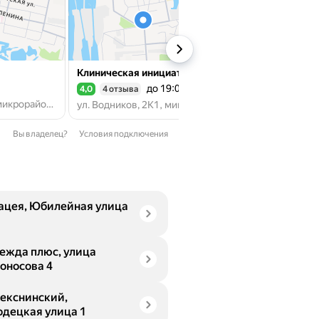
Клиническая инициатива
до 19:00
4,0
4 отзыва
Рейтинг 4,0 из 5
ул. Ленина, 22, микрорайон Шексна Южная, рабочий посёлок Шексна
ул. Водников, 2К1, микрорайон Шексна Северная, рабочий посёлок Шексна
Вы владелец?
Условия подключения
ацея, Юбилейная улица
ежда плюс, улица
оносова 4
екснинский,
одецкая улица 1