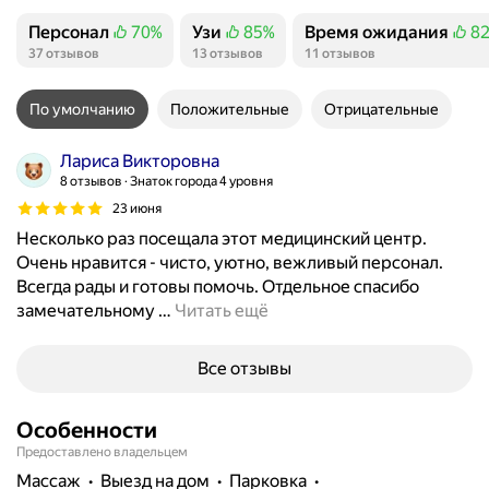
Персонал
70%
Узи
85%
Время ожидания
8
Положительных отзывов
Положительных отзывов
Положительных отзы
37 отзывов
13 отзывов
11 отзывов
По умолчанию
Положительные
Отрицательные
Лариса Викторовна
8 отзывов
Знаток города 4 уровня
23 июня
Несколько раз посещала этот медицинский центр.
Очень нравится - чисто, уютно, вежливый персонал.
Всегда рады и готовы помочь. Отдельное спасибо
замечательному
…
Читать ещё
Все отзывы
Особенности
Предоставлено владельцем
массаж
выезд на дом
парковка