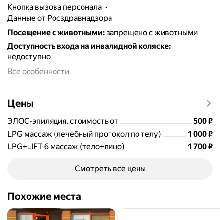
кнопка вызова персонала
данные от Росздравнадзора
Посещение с животными
:
запрещено с животными
Доступность входа на инвалидной коляске
:
недоступно
Все особенности
Цены
Цена
ЭЛОС-эпиляция, стоимость от
500
₽
Цена
1000
LPG массаж (лечебный протокол по телу)
1 000
₽
Цена
1700
LPG+LIFT 6 массаж (тело+лицо)
1 700
₽
Смотреть все цены
Похожие места