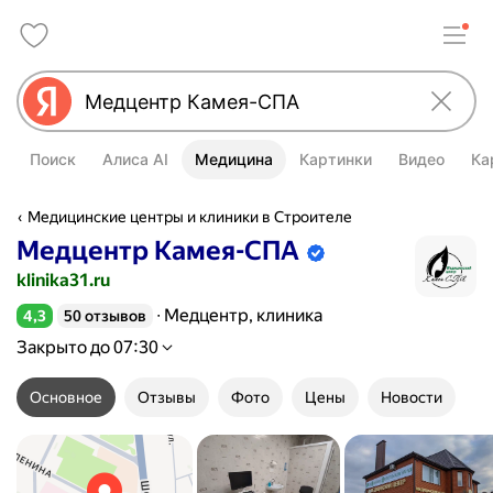
Поиск
Алиса AI
Медицина
Картинки
Видео
Ка
Медицинские центры и клиники в Строителе
Медцентр Камея-СПА
Информация об организации подтве
klinika31.ru
Медцентр, клиника
4,3
50 отзывов
Рейтинг 4,3 из 5
Закрыто до 07:30
Основное
Отзывы
Фото
Цены
Новости