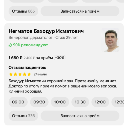
среда
пятница
поне
Отзывы
665
Записаться
на приём
Негматов Баходур Исматович
Венеролог, дерматолог
Стаж 29 лет
90%
рекомендуют
Цена
1680
₽
1 680
за приём
Цена
2400
₽
−30%
2 400
Скидка -30%
Отзывы пациентов
:
24 июля
Баходур Исматович хороший врач. Претензий у меня нет.
Доктор по итогу приема помог в решении моего вопроса.
Клиника хорошая.
09:00
09:30
10:00
10:30
12:00
12:30
Отзывы
336
Записаться
на приём