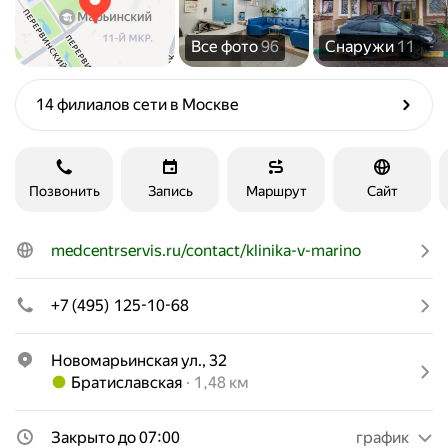
Все фото
96
Снаружи
11
14 филиалов сети в Москве
Позвонить
Запись
Маршрут
Сайт
medcentrservis.ru/contact/klinika-v-marino
+7 (495) 125-10-68
Новомарьинская ул., 32
Метро Братиславская Расстояние 1,48 км
Братиславская
1,48 км
Закрыто до 07:00
график