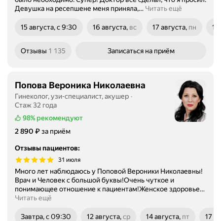
Девушка на ресепшене меня приняла,
…
Читать ещё
15 августа, с 9:30
16 августа,
вс
17 августа,
пн
19
воскресенье
понедельник
ср
Отзывы
1 135
Записаться
на приём
Попова Вероника Николаевна
Гинеколог, узи-специалист, акушер
Стаж 32 года
98%
рекомендуют
Цена
2890
₽
2 890
за приём
Отзывы пациентов
:
31 июля
Много лет наблюдаюсь у Поповой Вероники Николаевны!
Врач и Человек с большой буквы!Очень чуткое и
понимающее отношение к пациентам!Женское здоровье
…
Читать ещё
Завтра, с 09:30
12 августа,
ср
14 августа,
пт
17 а