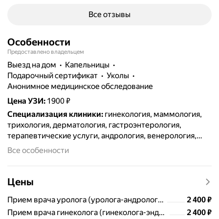
Все отзывы
Особенности
Предоставлено владельцем
выезд на дом
капельницы
подарочный сертификат
уколы
анонимное медицинское обследование
Цена УЗИ
:
1900 ₽
Специализация клиники
:
гинекология, маммология,
трихология, дерматология, гастроэнтерология,
терапевтические услуги, андрология, венерология,
пульмонология, кардиология, колопроктология,
Все особенности
диагностика, медицинские справки, урология,
акушерство, инфузионная терапия,
оториноларингология
Цены
Цена
2400
Прием врача уролога (уролога-андролога) первичный
2 400
₽
Цена
2400
Прием врача гинеколога (гинеколога-эндокринолога) первичный
2 400
₽