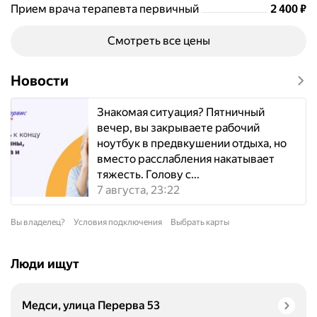
Цена
2400
Прием врача терапевта первичный
2 400
₽
Смотреть все цены
Новости
Знакомая ситуация? Пятничный
вечер, вы закрываете рабочий
ноутбук в предвкушении отдыха, но
вместо расслабления накатывает
тяжесть. Голову с...
7 августа, 23:22
Вы владелец?
Условия подключения
Выбрать карты
Люди ищут
Медси, улица Перерва 53