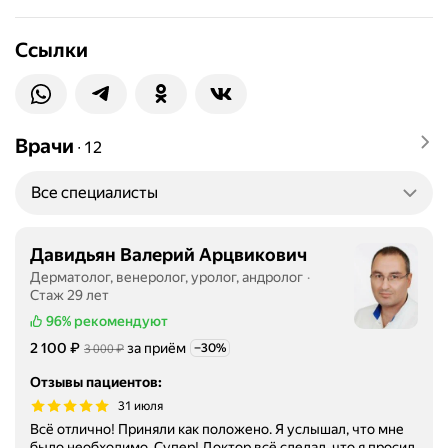
Ссылки
Врачи
∙
12
Все специалисты
Давидьян Валерий Арцвикович
Дерматолог, венеролог, уролог, андролог
Стаж 29 лет
96%
рекомендуют
Цена
2100
₽
2 100
за приём
Цена
3000
₽
−30%
3 000
Скидка -30%
Отзывы пациентов
:
31 июля
Всё отлично! Приняли как положено. Я услышал, что мне
было необходимо. Супер! Доктор всё сделал, что я просил.