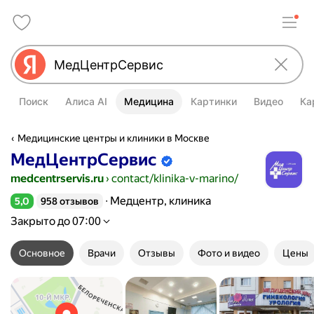
Поиск
Алиса AI
Медицина
Картинки
Видео
Ка
Медицинские центры и клиники в Москве
МедЦентрСервис
Информация об организации подтве
medcentrservis.ru
›
contact/klinika-v-marino/
Медцентр, клиника
5,0
958 отзывов
Рейтинг 5,0 из 5
Закрыто до 07:00
Основное
Врачи
Отзывы
Фото и видео
Цены