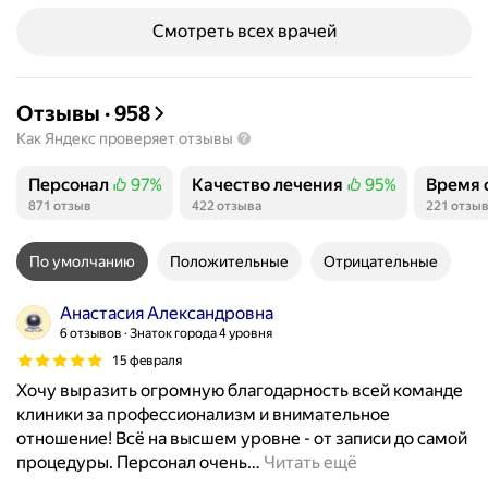
Смотреть всех врачей
Отзывы
·
958
Как Яндекс проверяет отзывы
Персонал
97%
Качество лечения
95%
Время 
Положительных отзывов
Положительных отзывов
Положи
871 отзыв
422 отзыва
221 отзы
По умолчанию
Положительные
Отрицательные
Анастасия Александровна
6 отзывов
Знаток города 4 уровня
15 февраля
Хочу выразить огромную благодарность всей команде
клиники за профессионализм и внимательное
отношение! Всё на высшем уровне - от записи до самой
процедуры. Персонал очень
…
Читать ещё