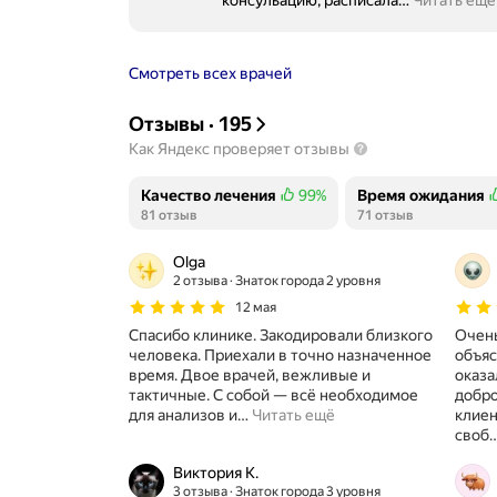
консульацию, расписала
…
Читать ещё
Смотреть всех врачей
Отзывы
·
195
Как Яндекс проверяет отзывы
Качество лечения
99%
Время ожидания
Положительных отзывов
81 отзыв
Положительных о
71 отзыв
Olga
2 отзыва
Знаток города 2 уровня
12 мая
Спасибо клинике. Закодировали близкого
Очень
человека. Приехали в точно назначенное
объяс
время. Двое врачей, вежливые и
оказа
тактичные. С собой — всё необходимое
добро
для анализов и
…
Читать ещё
клиен
своб
Виктория К.
3 отзыва
Знаток города 3 уровня