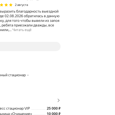
2 августа
выразить благодарность выездной
де 02.08.2026 обратилась в данную
ку, для того чтобы вывели из запоя
, ребята приезжали дважды, все
нили,
…
Читать ещё
чный стационар
Цена
25000
есс стационар VIP
25 000
₽
Цена
10000
нара в пределах МКАД (Скорая помощь)
ьница «Очищение»
10 000
₽