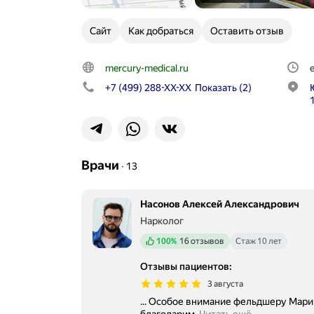
Сайт
Как добраться
Оставить отзыв
mercury-medical.ru
+7 (499) 288-XX-XX
Показать
(2)
Врачи
∙
13
Насонов Алексей Александрович
Нарколог
Положительных отзывов
100%
16 отзывов
Стаж 10 лет
Отзывы пациентов
:
3 августа
... Особое внимание фельдшеру Марине, и врачу Алексею, очень