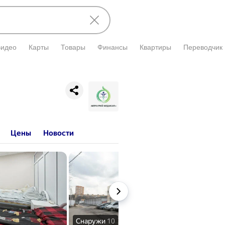
Видео
Карты
Товары
Финансы
Квартиры
Переводчик
и подтверждена владельцем.
Цены
Новости
Снаружи
10
Внутри