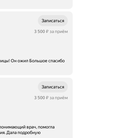
Записаться
Цена
3500
3 500
за приём
₽
ил Большое спасибо
Записаться
Цена
3500
3 500
за приём
₽
 понимающий врач, помогла
рия. Дала подробную