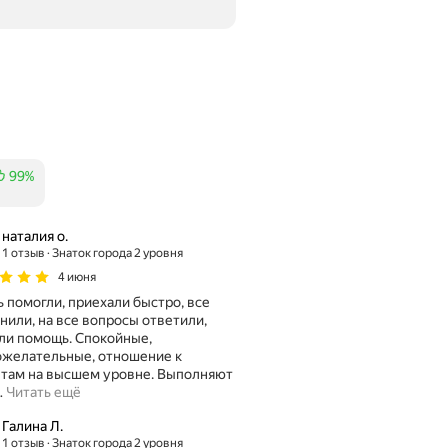
99%
тзывов
наталия о.
1 отзыв
Знаток города 2 уровня
4 июня
 помогли, приехали быстро, все
нили, на все вопросы ответили,
ли помощь. Спокойные,
желательные, отношение к
там на высшем уровне. Выполняют
…
Читать ещё
Галина Л.
1 отзыв
Знаток города 2 уровня