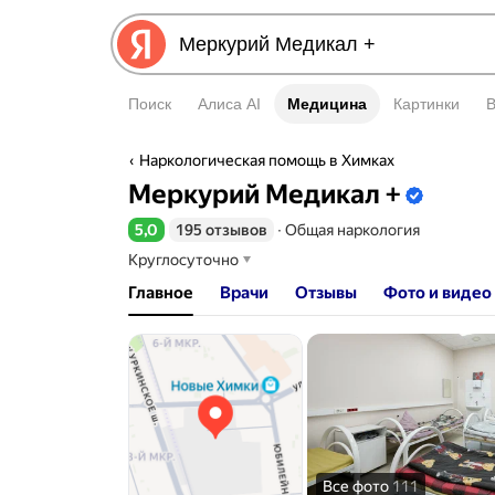
Поиск
Алиса AI
Медицина
Медицина
Картинки
Наркологическая помощь в Химках
Информация об организаци
Меркурий Медикал +
5,0
195 отзывов
∙
Общая наркология
Рейтинг 5,0 из 5
Круглосуточно
Главное
Врачи
Отзывы
Фото и видео
Все фото
111