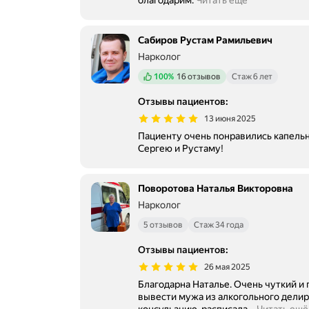
благодарим.
Читать ещё
Сабиров Рустам Рамильевич
Нарколог
Положительных отзывов
100%
16 отзывов
Стаж 6 лет
Отзывы пациентов
:
13 июня 2025
Пациенту очень понравились капельницы! Он ож
Сергею и Рустаму!
Поворотова Наталья Викторовна
Нарколог
5 отзывов
Стаж 34 года
Отзывы пациентов
:
26 мая 2025
Благодарна Наталье. Очень чуткий и
вывести мужа из алкогольного дели