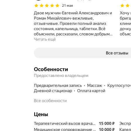
21 мая
Двое мужчин-Евгений Александрович и
Хочу 
Роман Михайлович-вежливые,
брига
отзывчивые. Провели полный анализ
клини
состояния, капельница, таблетки. Всё
дочку
объяснили, рассказали, словом добрым
…
объяс
Читать ещё
Все отзывы
Особенности
Предоставлено владельцем
предварительная запись
массаж
круглосуто
дневной стационар
Оплата картой
Все особенности
Цены
Цена
15000
Терапевтический вызов врача на дом
15 000
₽
Экспр
Цена
10000
Медицинское сопровождение пациента до стацио
10 000
₽
Капел