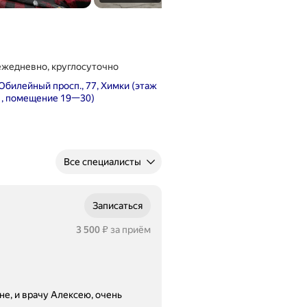
ежедневно, круглосуточно
Юбилейный просп., 77, Химки (этаж
1, помещение 19—30)
Все специалисты
Записаться
Цена
3500
3 500
за приём
₽