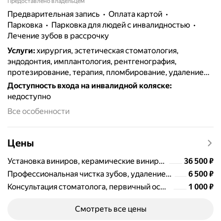
Предоставлено владельцем
предварительная запись
Оплата картой
парковка
парковка для людей с инвалидностью
лечение зубов в рассрочку
Услуги
:
хирургия, эстетическая стоматология,
эндодонтия, имплантология, рентгенография,
протезирование, терапия, пломбирование, удаление
зубов, отбеливание, лечение кариеса, виниры и
Доступность входа на инвалидной коляске
:
люминиры, гигиена полости рта, коронки, лечение
недоступно
дёсен, лечение каналов, лечение периодонтита,
Все особенности
лечение кисты зуба, реставрация зубов, ортопедия,
лечение под микроскопом, цифровая стоматология
CAD/CAM
Цены
Цена
36500
Установка виниров, керамические виниры, эстетическая реставрация зубов
36 500
₽
Цена
6500
Профессиональная чистка зубов, удаление зубного камня, гигиена полости рта, Air Flow
6 500
₽
Цена
1000
Консультация стоматолога, первичный осмотр стоматолога, диагностика зубов
1 000
₽
Смотреть все цены