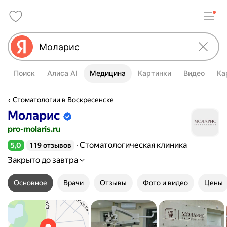
Поиск
Алиса AI
Медицина
Картинки
Видео
Ка
Стоматологии в Воскресенске
Моларис
Информация об организации подтве
pro-molaris.ru
Стоматологическая клиника
5,0
119 отзывов
Рейтинг 5,0 из 5
Закрыто до завтра
Основное
Врачи
Отзывы
Фото и видео
Цены