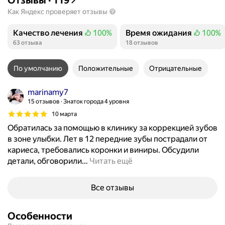
Как Яндекс проверяет отзывы
Качество лечения
100%
Время ожидания
100%
Положительных отзывов
Положительных отзывов
63 отзыва
18 отзывов
По умолчанию
Положительные
Отрицательные
marinamy7
15 отзывов
Знаток города 4 уровня
10 марта
Обратилась за помощью в клинику за коррекцией зубов
в зоне улыбки. Лет в 12 передние зубы пострадали от
кариеса, требовались коронки и виниры. Обсудили
детали, обговорили
…
Читать ещё
Все отзывы
Особенности