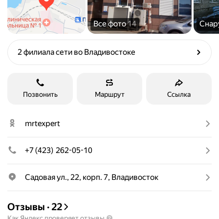
Все фото
14
Сна
2 филиала сети во Владивостоке
Позвонить
Маршрут
Ссылка
mrtexpert
+7 (423) 262-05-10
Садовая ул., 22, корп. 7, Владивосток
Отзывы
·
22
Как Яндекс проверяет отзывы