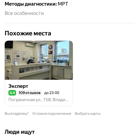
Методы диагностики
:
МРТ
Все особенности
Похожие места
Эксперт
4,4
109 отзывов
до 23:00
Рейтинг 4,4 из 5
Пограничная ул., 15В, Владивосток
Вы владелец?
Условия подключения
Выбрать карты
Люди ищут