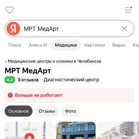
Поиск
Алиса AI
Медицина
Картинки
Видео
Ка
Медицинские центры и клиники в Челябинске
МРТ МедАрт
Диагностический центр
4,3
8 отзывов
Рейтинг 4,3 из 5
Больше не работает
Основное
Отзывы
Фото