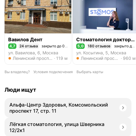
Вавилов Дент
Стоматология доктора Осипова Стомос
4,7
24 отзыва
закрыто до 09:00
5,0
180 отзывов
закрыто до 09:00
Рейтинг 4,7 из 5
Рейтинг 5,0 из 5
ул. Вавилова, 6, Москва
ул. Косыгина, 5, Москва
Метро Ленинский проспект
Метро Ленинский проспект
Ленинский проспект
119 м
Ленинский проспект
960 м
Вы владелец?
Условия подключения
Выбрать карты
Люди ищут
Альфа-Центр Здоровья, Комсомольский
проспект 17, стр. 11
Лёгкая стоматология, улица Шверника
12/2к1