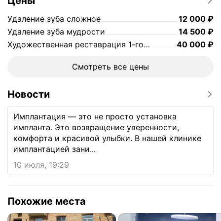
Цены
Цена
12000
Удаление зуба сложное
12 000
₽
Цена
14500
Удаление зуба мудрости
14 500
₽
Цена
40000
Художественная реставрация 1-го зуба
40 000
₽
Смотреть все цены
Новости
Имплантация — это не просто установка
импланта. Это возвращение уверенности,
комфорта и красивой улыбки. В нашей клинике
имплантацией зани...
10 июля, 19:29
Похожие места