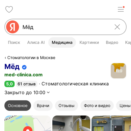
Поиск
Алиса AI
Медицина
Картинки
Видео
Ка
Стоматологии в Москве
Мёд
Информация об организации подт
med-clinica.com
Стоматологическая клиника
5,0
61 отзыв
Рейтинг 5,0 из 5
Закрыто до 10:00
Основное
Врачи
Отзывы
Фото и видео
Цены