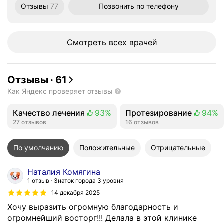
Отзывы
77
Позвонить
по телефону
Смотреть всех врачей
Отзывы
·
61
Как Яндекс проверяет отзывы
Качество лечения
93%
Протезирование
94%
Положительных отзывов
27 отзывов
Положительных отзыво
16 отзывов
По умолчанию
Положительные
Отрицательные
Наталия Комягина
1 отзыв
Знаток города 3 уровня
14 декабря 2025
Хочу выразить огромную благодарность и
огромнейший восторг!!! Делала в этой клинике