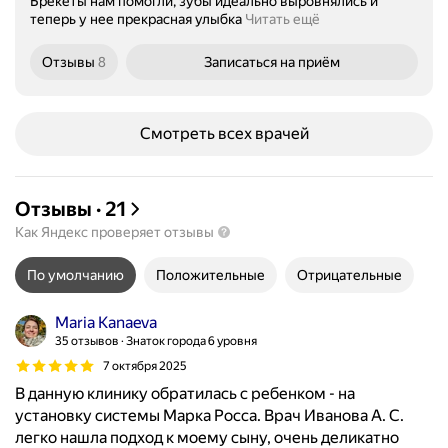
Брекеты нам помогли, зубы идеально выровнялись и
теперь у нее прекрасная улыбка
Читать ещё
Отзывы
8
Записаться
на приём
Смотреть всех врачей
Отзывы
·
21
Как Яндекс проверяет отзывы
По умолчанию
Положительные
Отрицательные
Maria Kanaeva
35 отзывов
Знаток города 6 уровня
7 октября 2025
В данную клинику обратилась с ребенком - на
установку системы Марка Росса. Врач Иванова А. С.
легко нашла подход к моему сыну, очень деликатно