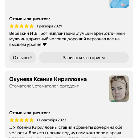
Отзывы пациентов
:
1 декабря 2021
Верёвкин И .В . Бог имплантации ,лучший врач ,отличный
мужчина,приятный человек ,хороший персонал все на
высшем уровне ❤️
Отзывы
5
Записаться
на приём
Окунева Ксения Кирилловна
Стоматолог, стоматолог-ортодонт
Отзывы пациентов
:
11 сентября 2023
... У Ксении Кирилловны ставили брекеты дочери на обе
челюсти. Брекеты носила под чутким контролем врача.