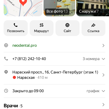
Все фото
13
Снаружи
7
Позвонить
Маршрут
Сайт
Ссылка
neodental.pro
+7 (812) 242-10-40
3 номера
Нарвский просп., 16, Санкт-Петербург (этаж 1)
Метро Нарвская Расстояние 410 м
Нарвская
410 м
Закрыто до 09:00
график
Врачи
∙
5