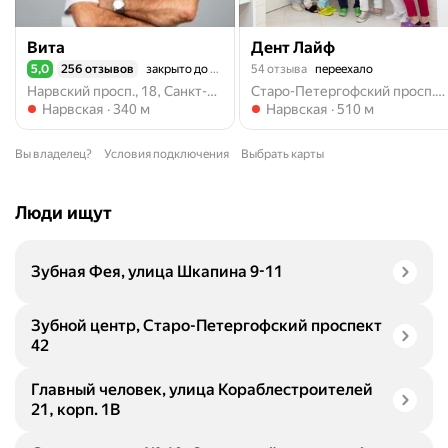
Вита
Дент Лайф
5,0
256 отзывов
закрыто до 10:00
54 отзыва
переехало
Рейтинг 5,0 из 5
Нарвский просп., 18, Санкт-Петербург
Старо-Петергофский просп., 30, корп. 1, Санкт-Петербург
Метро Нарвская
Метро Нарвская
Нарвская
340 м
Нарвская
510 м
Вы владелец?
Условия подключения
Выбрать карты
Люди ищут
Зубная Фея, улица Шкапина 9-11
Зубной центр, Старо-Петергофский проспект
42
Главный человек, улица Кораблестроителей
21, корп. 1В