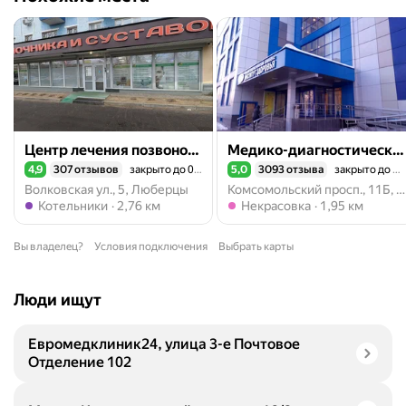
Центр лечения позвоночника и суставов
Медико-диагностический комплекс Институт здоровья
4,9
307 отзывов
закрыто до 09:00
5,0
3093 отзыва
закрыто до 08:00
Рейтинг 4,9 из 5
Рейтинг 5,0 из 5
Волковская ул., 5, Люберцы
Комсомольский просп., 11Б, Люберцы
Метро Котельники
Метро Некрасовка
Котельники
2,76 км
Некрасовка
1,95 км
Вы владелец?
Условия подключения
Выбрать карты
Люди ищут
Евромедклиник24, улица 3-е Почтовое
Отделение 102