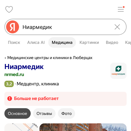
Поиск
Алиса AI
Медицина
Картинки
Видео
Ка
Медицинские центры и клиники в Люберцах
Ниармедик
nrmed.ru
Медцентр, клиника
3,2
Рейтинг 3,2 из 5
Больше не работает
Основное
Отзывы
Фото