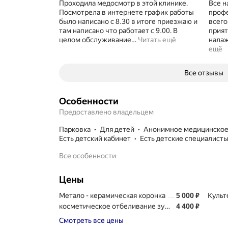
Проходила медосмотр в этой клинике.
Все н
Посмотрела в интернете график работы
профе
было написано с 8.30 в итоге приезжаю и
всего
там написано что работает с 9.00. В
прият
целом обслуживание
…
Читать ещё
налаж
ещё
Все отзывы
Особенности
Предоставлено владельцем
парковка
для детей
анонимное медицинско
есть детский кабинет
есть детские специалист
Все особенности
Цены
Цена
5000
Метало - керамическая коронка
5 000
₽
Культ
Цена
4400
косметическое отбеливание зубов (зона улыбки)
4 400
₽
Смотреть все цены