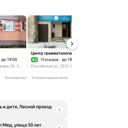
Центр травматологии и ортопедии
Клиника Эксперт
до 19:00
до 18:00
д
4,3
17 отзывов
4,4
109 отзывов
Рейтинг 4,3 из 5
Рейтинг 4,4 из 5
ул. Маршала Жукова, 24, Уфа
Российская ул., 33/2, Уфа
Российская ул., 68,
Вы владелец?
Условия подключения
ь и дитя, Лесной проезд
л Мед, улица 50 лет