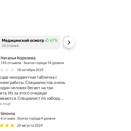
Медицинский осмотр
67%
Очереди
57%
Положительных отзывов
22 отзыва
Положительных отзывов
14 отзывов
Наталья Королева
145 отзывов
Знаток города 16 уровня
16 октября 2025
саде некорректная табличка с
нем работы. Специалистов очень
 один человек бегает на три
ета. Из за этого очереди
иваются. Специалист по забору
…
ь ещё
tiinovna
4 отзыва
Знаток города 4 уровня
20 августа 2024