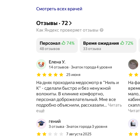
Смотреть всех врачей
Отзывы
·
72
Как Яндекс проверяет отзывы
Персонал
74%
Время ожидания
72%
Положительных отзывов
48 отзывов
Положительных отзывов
33 отзыва
Елена У.
14 отзывов
Знаток города 4 уровня
25 июня
На днях проходила медосмотр в "Ниль и
На фа
К" - сделали быстро и без ненужной
време
волокиты. В клинике комфортно,
мало,
персонал доброжелательный. Мне все
кабин
подробно объяснили, рассказали
…
Читать
скапл
ещё
Читат
гений
3 отзыва
Знаток города 3 уровня
7 августа 2025