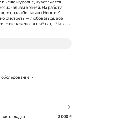
а высшем уровне, чувствуется
ссионализм врачей. На работу
 персонала больницы Ниль и К
но смотреть — любоваться, все
ено и слажено, все чётко,
…
Читать
е обследование
ы
Цена
2000
евая вкладка
2 000
₽