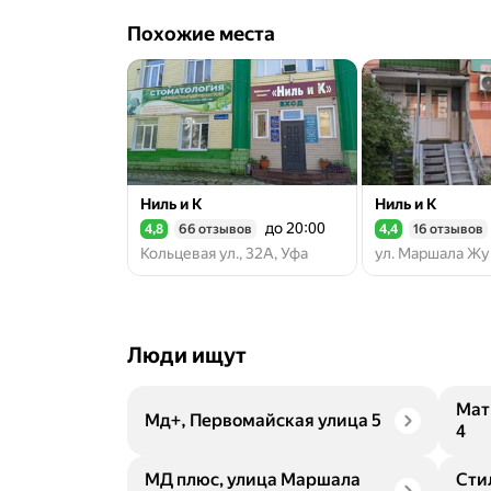
Похожие места
Ниль и К
Ниль и К
до 20:00
4,8
66 отзывов
4,4
16 отзывов
Рейтинг 4,8 из 5
Рейтинг 4,4 из 5
Кольцевая ул., 32А, Уфа
Люди ищут
Мат
Мд+, Первомайская улица 5
4
МД плюс, улица Маршала
Сти