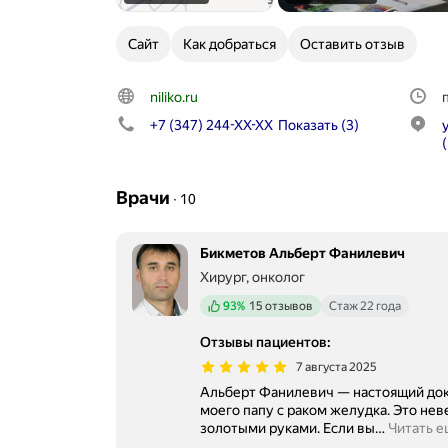
Сайт
Как добраться
Оставить отзыв
niliko.ru
+7 (347) 244-XX-XX
Показать
(3)
Врачи
∙
10
Бикметов Альберт Фанилевич
Хирург, онколог
Положительных отзывов
93%
15 отзывов
Стаж 22 года
Отзывы пациентов
:
7 августа 2025
Альберт Фанилевич — настоящий док
моего папу с раком желудка. Это не
золотыми руками. Если вы
…
Читать е