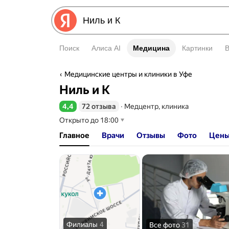
Поиск
Алиса AI
Медицина
Медицина
Картинки
Медицинские центры и клиники в Уфе
Ниль и К
4,4
72 отзыва
∙
Медцентр, клиника
Рейтинг 4,4 из 5
Открыто до 18:00
Главное
Врачи
Отзывы
Фото
Цен
Филиалы
4
Все фото
31