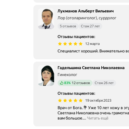
Лукманов Альберт Вильевич
Лор (отоларинголог), сурдолог
5 отзывов
Стаж 27 лет
Отзывы пациентов
:
12 марта
Специалист хороший. Внимательно вс
Гадельшина Светлана Николаевна
Гинеколог
Положительных отзывов
83%
12 отзывов
Стаж 26 лет
Отзывы пациентов
:
19 октября 2023
Врач от Бога..💐 Уже 10 лет хожу в эт
Светлана Николаевна очень грамотная, внимател
вам большое.
…
Читать ещё