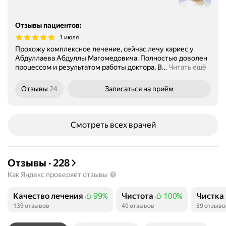
Отзывы пациентов
:
1 июля
Прохожу комплексное лечение, сейчас лечу кариес у
Абдуллаева Абдуллы Магомедовича. Полностью доволен
процессом и результатом работы доктора. В
…
Читать ещё
Отзывы
24
Записаться
на приём
Смотреть всех врачей
Отзывы
·
228
Как Яндекс проверяет отзывы
Качество лечения
99%
Чистота
100%
Чистка
Положительных отзывов
Положительных отзывов
Положи
139 отзывов
40 отзывов
39 отзыво