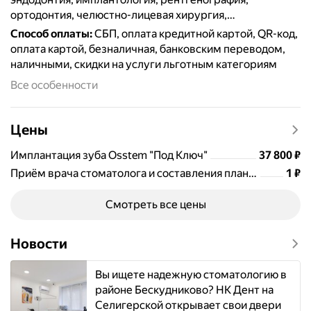
ортодонтия, челюстно-лицевая хирургия,
протезирование, терапия, пломбирование, удаление
Способ оплаты
:
СБП, оплата кредитной картой, QR-код,
зубов, отбеливание, лечение кариеса, виниры и
оплата картой, безналичная, банковским переводом,
люминиры, брекеты, гигиена полости рта, коронки,
наличными, скидки на услуги льготным категориям
лечение дёсен, лечение каналов, костная пластика,
Все особенности
лечение периодонтита, реставрация зубов, элайнеры,
ортопедия, лечение кисты зуба, скайсы, ремонт зубных
протезов, цифровая стоматология CAD/CAM,
Цены
гнатология, лечение височно-нижнечелюстного
сустава
Цена
37800
Имплантация зуба Osstem "Под Ключ"
37 800
₽
Цен
Приём врача стоматолога и составления плана лечения бесплатно
1
₽
Смотреть все цены
Новости
Вы ищете надежную стоматологию в
районе Бескудниково? НК Дент на
Селигерской открывает свои двери