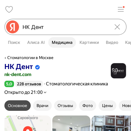
Поиск
Алиса AI
Медицина
Картинки
Видео
Ка
Стоматологии в Москве
НК Дент
Информация об организации подтве
nk-dent.com
Стоматологическая клиника
5,0
228 отзывов
Рейтинг 5,0 из 5
Открыто до 21:00
Основное
Врачи
Отзывы
Фото
Цены
Нов