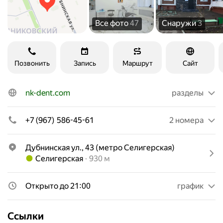
Все фото
47
Снаружи
3
Позвонить
Запись
Маршрут
Сайт
nk-dent.com
разделы
+7 (967) 586-45-61
2 номера
Дубнинская ул., 43 (метро Селигерская)
Метро Селигерская Расстояние 930 м
Селигерская
930 м
Открыто до 21:00
график
Ссылки