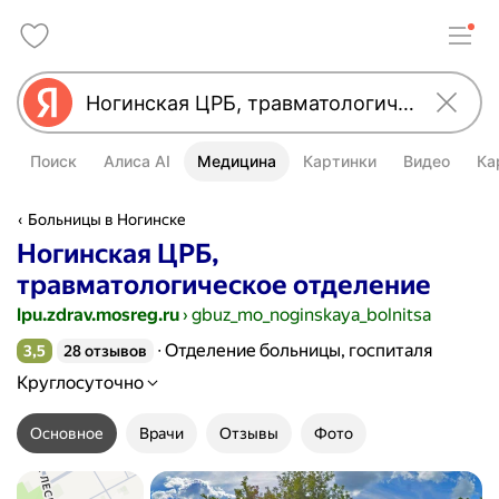
Поиск
Алиса AI
Медицина
Картинки
Видео
Ка
Больницы в Ногинске
Ногинская ЦРБ,
травматологическое отделение
lpu.zdrav.mosreg.ru
›
gbuz_mo_noginskaya_bolnitsa
Отделение больницы, госпиталя
3,5
28 отзывов
Рейтинг 3,5 из 5
Круглосуточно
Основное
Врачи
Отзывы
Фото