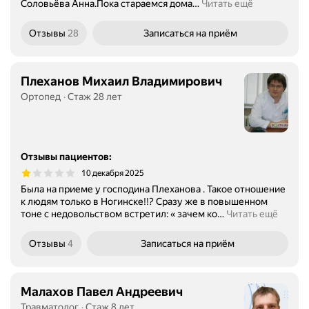
Соловьёва Анна.Пока стараемся дома
…
Читать ещё
Отзывы
28
Записаться
на приём
Плеханов Михаил Владимирович
Ортопед
Стаж 28 лет
Отзывы пациентов
:
10 декабря 2025
Была на приеме у господина Плеханова . Такое отношение
к людям только в Ногинске!!? Сразу же в повышенном
тоне с недовольством встретил: « зачем ко
…
Читать ещё
Отзывы
4
Записаться
на приём
Малахов Павел Андреевич
Травматолог
Стаж 8 лет