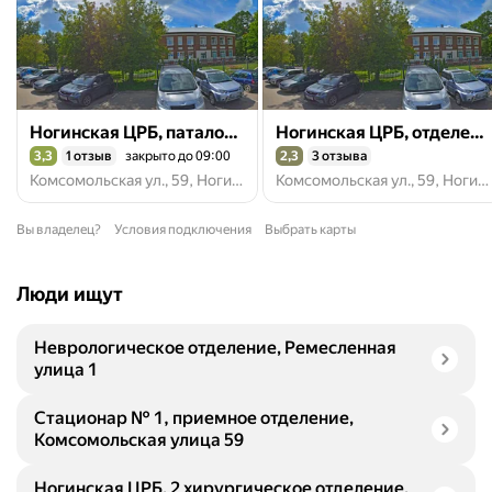
Ногинская ЦРБ, паталогоанатомическое отделение
Ногинская ЦРБ, отделение лучевой диагностики
3,3
1 отзыв
закрыто до 09:00
2,3
3 отзыва
Рейтинг 3,3 из 5
Рейтинг 2,3 из 5
Комсомольская ул., 59, Ногинск
Комсомольская ул., 59, Ногинск
Вы владелец?
Условия подключения
Выбрать карты
Люди ищут
Неврологическое отделение, Ремесленная
улица 1
Стационар № 1, приемное отделение,
Комсомольская улица 59
Ногинская ЦРБ, 2 хирургическое отделение,