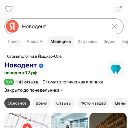
Поиск
Алиса AI
Медицина
Картинки
Видео
Ка
Стоматологии в Йошкар-Оле
Новодент
Информация об организации подтве
новодент12.рф
Стоматологическая клиника
5,0
143 отзыва
Рейтинг 5,0 из 5
Закрыто до понедельника
Основное
Врачи
Отзывы
Фото и видео
Цены