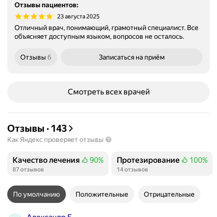
Отзывы пациентов
:
23 августа 2025
Отличный врач, понимающий, грамотный специалист. Все
объясняет доступным языком, вопросов не осталось.
Отзывы
6
Записаться
на приём
Смотреть всех врачей
Отзывы
·
143
Как Яндекс проверяет отзывы
Качество лечения
90%
Протезирование
100%
Положительных отзывов
Положительных отзывов
87 отзывов
14 отзывов
По умолчанию
Положительные
Отрицательные