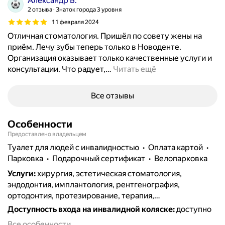
Александр Б.
2 отзыва
Знаток города 3 уровня
11 февраля 2024
Отличная стоматология. Пришёл по совету жены на
приём. Лечу зубы теперь только в Новоденте.
Организация оказывает только качественные услуги и
консультации. Что радует,
…
Читать ещё
Все отзывы
Особенности
Предоставлено владельцем
туалет для людей с инвалидностью
Оплата картой
парковка
подарочный сертификат
велопарковка
Услуги
:
хирургия, эстетическая стоматология,
эндодонтия, имплантология, рентгенография,
ортодонтия, протезирование, терапия,
френулопластика, пломбирование, удаление зубов,
Доступность входа на инвалидной коляске
:
доступно
отбеливание, лечение кариеса, виниры и люминиры,
Все особенности