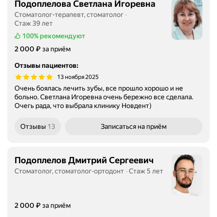
Подоплелова Светлана Игоревна
Стоматолог-терапевт, стоматолог
Стаж 39 лет
100%
рекомендуют
Цена
2000
₽
2 000
за приём
Отзывы пациентов
:
13 ноября 2025
Очень боялась лечить зубы, все прошло хорошо и не
больно. Светлана Игоревна очень бережно все сделала.
Очегь рада, что выбрала клинику Новдент)
Отзывы
13
Записаться
на приём
Подоплелов Дмитрий Сергеевич
Стоматолог, стоматолог-ортодонт
Стаж 5 лет
Цена
2000
₽
2 000
за приём