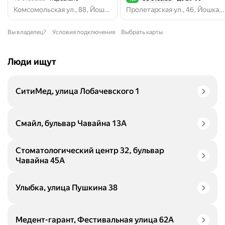
Рейтинг 4,3 из 5
Комсомольская ул., 88, Йошкар-Ола
Пролетарская ул., 46, Йошкар-Ола
Вы владелец?
Условия подключения
Выбрать карты
Люди ищут
СитиМед, улица Лобачевского 1
Смайл, бульвар Чавайна 13А
Стоматологический центр 32, бульвар
Чавайна 45А
Улыбка, улица Пушкина 38
Медент-гарант, Фестивальная улица 62А