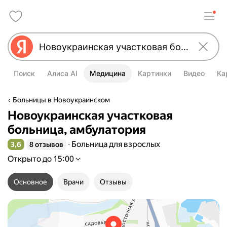
Поиск
Алиса AI
Медицина
Картинки
Видео
Ка
Больницы в Новоукраинском
Новоукраинская участковая
больница, амбулатория
Больница для взрослых
3,6
8 отзывов
Рейтинг 3,6 из 5
Открыто до 15:00
Основное
Врачи
Отзывы