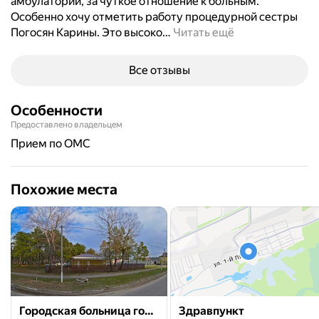
амбулатории, за чуткое отношение к больным.
Особенно хочу отметить работу процедурной сестры
Погосян Карины. Это высоко
…
Читать ещё
Все отзывы
Особенности
Предоставлено владельцем
прием по ОМС
Похожие места
Городская больница города Кропоткина, кабинет врача общей практики
Здравпункт