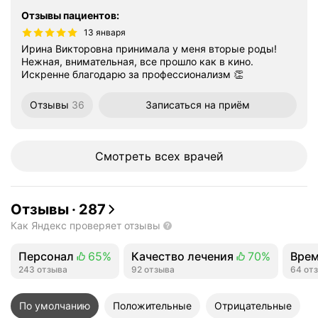
Отзывы пациентов
:
13 января
Ирина Викторовна принимала у меня вторые роды!
Нежная, внимательная, все прошло как в кино.
Искренне благодарю за профессионализм 👏
Отзывы
36
Записаться
на приём
Смотреть всех врачей
Отзывы
·
287
Как Яндекс проверяет отзывы
Персонал
65%
Качество лечения
70%
Врем
Положительных отзывов
243 отзыва
Положительных отзывов
92 отзыва
Поло
64 от
По умолчанию
Положительные
Отрицательные