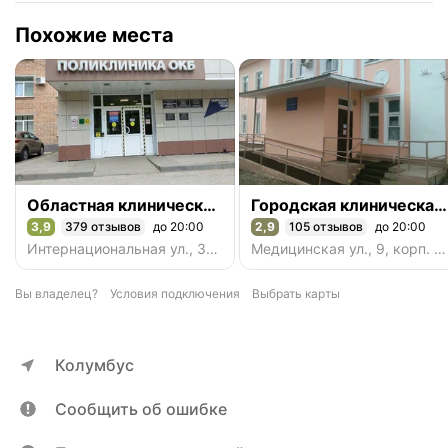
Похожие места
Областная клиническая больница, консультативная поликлиника
Городская клиническая больница № 5
3,9
379 отзывов
до 20:00
2,9
105 отзывов
до 20:00
Рейтинг 3,9 из 5
Рейтинг 2,9 из 5
Интернациональная ул., 3А, корп. 1, район Канищево, Рязань
Медицинская ул., 9, корп. 2, район Приокский, Рязань
Вы владелец?
Условия подключения
Выбрать карты
Колумбус
Сообщить об ошибке