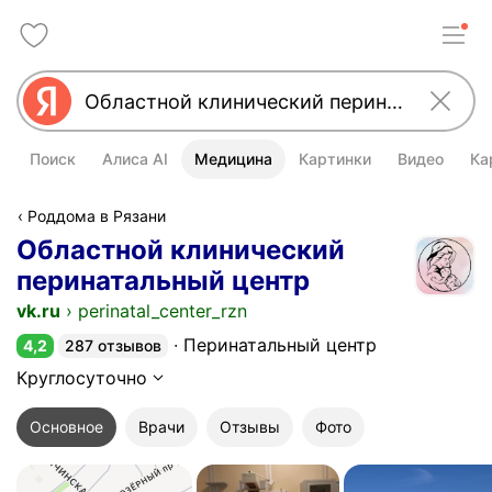
Поиск
Алиса AI
Медицина
Картинки
Видео
Ка
Роддома в Рязани
Областной клинический
перинатальный центр
vk.ru
›
perinatal_center_rzn
Перинатальный центр
4,2
287 отзывов
Рейтинг 4,2 из 5
Круглосуточно
Основное
Врачи
Отзывы
Фото