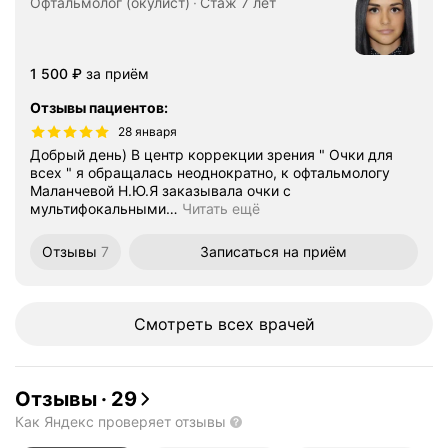
Офтальмолог (окулист)
Стаж 7 лет
Цена
1500
1 500
₽
за приём
Отзывы пациентов
:
28 января
Добрый день) В центр коррекции зрения " Очки для
всех " я обращалась неоднократно, к офтальмологу
Маланчевой Н.Ю.Я заказывала очки с
мультифокальными
…
Читать ещё
Отзывы
7
Записаться
на приём
Смотреть всех врачей
Отзывы
·
29
Как Яндекс проверяет отзывы