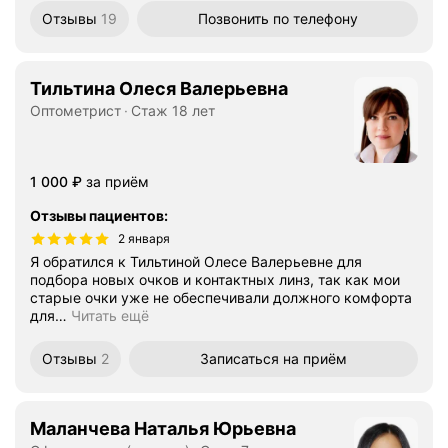
Отзывы
19
Позвонить
по телефону
Тильтина Олеся Валерьевна
Оптометрист
Стаж 18 лет
Цена
1000
1 000
₽
за приём
Отзывы пациентов
:
2 января
Я обратился к Тильтиной Олесе Валерьевне для
подбора новых очков и контактных линз, так как мои
старые очки уже не обеспечивали должного комфорта
для
…
Читать ещё
Отзывы
2
Записаться
на приём
Маланчева Наталья Юрьевна