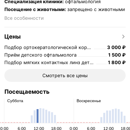
Специализация клиники
:
офтальмология
Посещение с животными
:
запрещено с животными
Все особенности
Цены
Цена
3000
Подбор ортокератологической коррекции
3 000
₽
Цена
1500
Приём детского офтальмолога
1 500
₽
Цена
1800
Подбор мягких контактных линз детям до 18 лет
1 800
₽
Смотреть все цены
Посещаемость