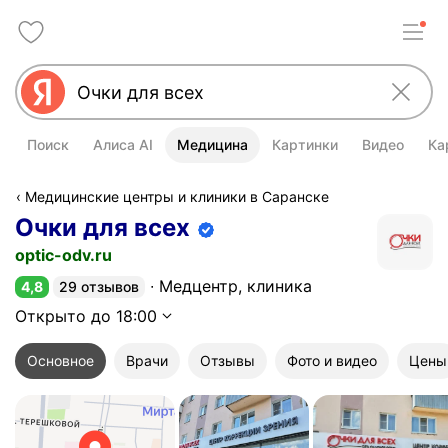
Поиск
Алиса AI
Медицина
Картинки
Видео
Ка
Медицинские центры и клиники в Саранске
Очки для всех
Информация об организации подт
optic-odv.ru
Медцентр, клиника
4,8
29 отзывов
Рейтинг 4,8 из 5
Открыто до 18:00
Основное
Врачи
Отзывы
Фото и видео
Цены