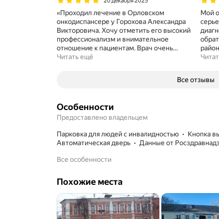
20 декабря 2025
«Проходил лечение в Орловском
Мой о
онкодиспансере у Горохова Александра
серье
Викторовича. Хочу отметить его высокий
диагн
профессионализм и внимательное
обрат
отношение к пациентам. Врач очень
…
район
Читать ещё
Читат
Все отзывы
Особенности
Предоставлено владельцем
парковка для людей с инвалидностью
кнопка 
автоматическая дверь
данные от Росздравнад
Все особенности
Похожие места