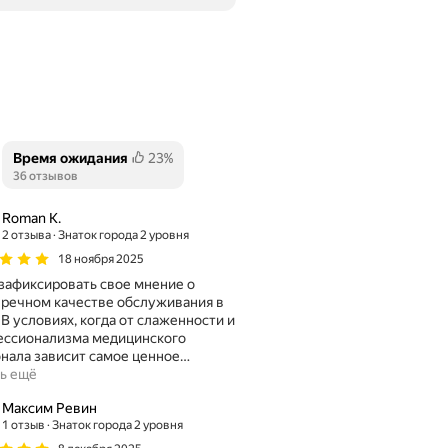
Время ожидания
23%
Положительных отзывов
36 отзывов
Roman K.
2 отзыва
Знаток города 2 уровня
18 ноября 2025
зафиксировать свое мнение о
речном качестве обслуживания в
В условиях, когда от слаженности и
ессионализма медицинского
нала зависит самое ценное
…
ь ещё
Максим Ревин
1 отзыв
Знаток города 2 уровня