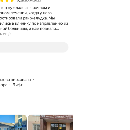
8 декабря 2025
тец нуждался в срочном и
зном лечении, когда у него
остировали рак желудка. Мы
ились в клинику по направлению из
ной больницы, и нам повезло
…
ь ещё
вызова персонала
зора
лифт