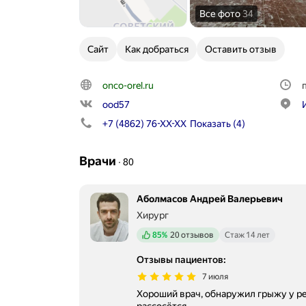
Все фото
34
Сайт
Как добраться
Оставить отзыв
onco-orel.ru
ood57
+7 (4862) 76-XX-XX
Показать
(4)
Врачи
∙
80
Аболмасов Андрей Валерьевич
Хирург
Положительных отзывов
85%
20 отзывов
Стаж 14 лет
Отзывы пациентов
:
7 июля
Хороший врач, обнаружил грыжу у ре