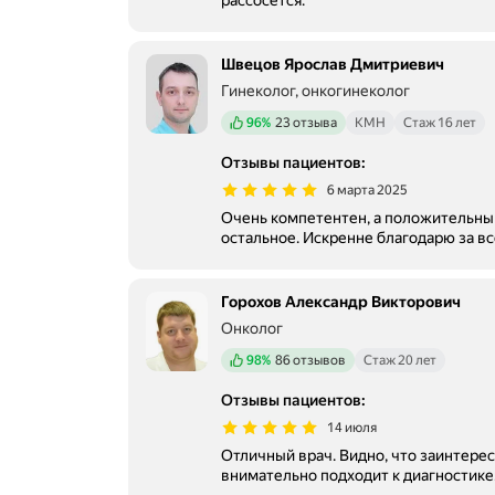
рассосётся.
Швецов Ярослав Дмитриевич
Гинеколог, онкогинеколог
Положительных отзывов
96%
23 отзыва
КМН
Стаж 16 лет
Отзывы пациентов
:
6 марта 2025
Очень компетентен, а положительный настрой его делает 
остальное. Искренне благодарю за вс
Горохов Александр Викторович
Онколог
Положительных отзывов
98%
86 отзывов
Стаж 20 лет
Отзывы пациентов
:
14 июля
Отличный врач. Видно, что заинтерес
внимательно подходит к диагностике