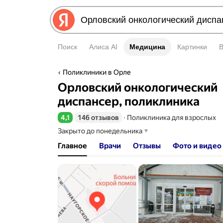
Поиск
Алиса AI
Медицина
Медицина
Картинки
Поликлиники в Орле
Информация об организаци
Орловский онкологический
диспансер, поликлиника
4,1
146 отзывов
∙
Поликлиника для взрослых
Рейтинг 4,1 из 5
Закрыто до понедельника
Главное
Врачи
Отзывы
Фото и видео