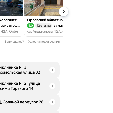
Орловский наркологический диспансер
Орловский областной врачебно-физкультурный диспансер
закрыто до пн.
закрыто до пн.
зак
4,0
42 отзыва
4,3
28 отзывов
Рейтинг 4,0 из 5
Рейтинг 4,3 из 5
, 42А, Орёл
ул. Андрианова, 12А, Орёл
ул. Цветаева, 15, 
Вы владелец?
Условия подключения
иклиника № 3,
сомольская улица 32
иклиника № 2, улица
сима Горького 14
, Соляной переулок 28