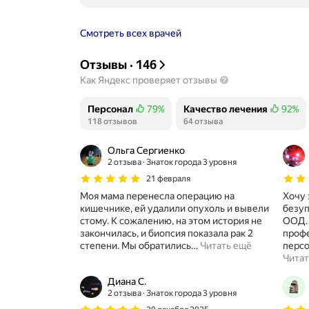
Смотреть всех врачей
Отзывы
·
146
Как Яндекс проверяет отзывы
Персонал
79%
Качество лечения
92%
Положительных отзывов
118 отзывов
Положительных отзывов
64 отзыва
Ольга Сергиенко
2 отзыва
Знаток города 3 уровня
21 февраля
Моя мама перенесла операцию на
Хочу 
кишечнике, ей удалили опухоль и вывели
безуп
стому. К сожалению, на этом история не
ООД. 
закончилась, и биопсия показала рак 2
проф
степени. Мы обратились
…
Читать ещё
персо
Читат
Диана С.
2 отзыва
Знаток города 3 уровня