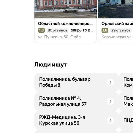
Областной кожно-венерологический диспансер
закрыто до пн.
1,8
80 отзывов
1,8
29 отзывов
Рейтинг 1,8 из 5
Рейтинг 1,8 из 5
ул. Пушкина, 60, Орёл
Карачевская ул.
Люди ищут
Поликлиника, бульвар
Пол
Победы 8
Ком
Поликлиника № 4,
Пол
Раздольная улица 57
Мак
РЖД-Медицина, 3-я
ПНД
Курская улица 56