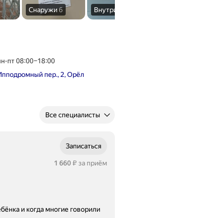
Снаружи
6
Внутри
5
В
пн-пт 08:00–18:00
Ипподромный пер., 2, Орёл
Все специалисты
Записаться
Цена
1660
1 660
за приём
₽
бёнка и когда многие говорили