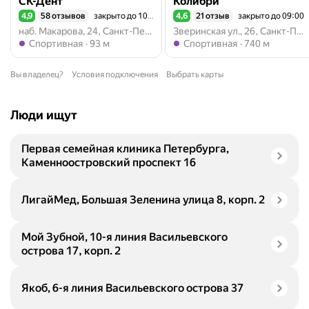
СК-Дент
Колибри
4,9
58 отзывов
закрыто до 10:00
4,6
21 отзыв
закрыто до 09:00
Рейтинг 4,9 из 5
Рейтинг 4,6 из 5
наб. Макарова, 24, Санкт-Петербург
Зверинская ул., 26, Санкт-Петербург
Метро Спортивная
Метро Спортивная
Спортивная
93 м
Спортивная
740 м
Вы владелец?
Условия подключения
Выбрать карты
Люди ищут
Первая семейная клиника Петербурга,
Каменноостровский проспект 16
ЛигайМед, Большая Зеленина улица 8, корп. 2
Мой Зубной, 10-я линия Васильевского
острова 17, корп. 2
Якоб, 6-я линия Васильевского острова 37