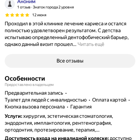
Аноним
1 отзыв
Знаток города 2 уровня
12 июня
Проходил в этой клинике лечение кариеса и остался
полностью удовлетворен результатом. С детства
испытываю определенный дентофобический барьер,
однако данный визит прошел
…
Читать ещё
Все отзывы
Особенности
Предоставлено владельцем
предварительная запись
туалет для людей с инвалидностью
Оплата картой
кнопка вызова персонала
гарантия
Услуги
:
хирургия, эстетическая стоматология,
эндодонтия, имплантология, рентгенография,
ортодонтия, протезирование, терапия,
френулопластика, пломбирование, удаление зубов,
Доступность входа на инвалидной коляске
:
доступно