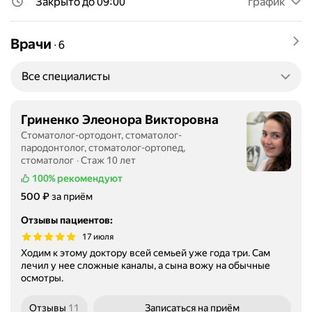
Закрыто до 09:00
график
Врачи
∙
6
Все специалисты
Гриненко Элеонора Викторовна
Стоматолог-ортодонт, стоматолог-
пародонтолог, стоматолог-ортопед,
стоматолог
Стаж 10 лет
100%
рекомендуют
Цена
₽
500
за приём
Отзывы пациентов
:
17 июля
Ходим к этому доктору всей семьей уже года три. Сам
лечил у нее сложные каналы, а сына вожу на обычные
осмотры.
Отзывы
11
Записаться
на приём