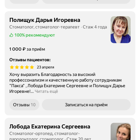
Полищук Дарья Игоревна
Стоматолог, стоматолог-терапевт
Стаж 4 года
100%
рекомендуют
Цена
1000
₽
1 000
за приём
Отзывы пациентов
:
23 апреля
Хочу выразить Благодарность за высокий
профессонализм и качественную работу сотрудникам
"Пакса" , Лобода Екатерине Сергеевне и Полищук Дарье
Игоревне!
…
Читать ещё
Отзывы
10
Записаться
на приём
Лобода Екатерина Сергеевна
Стоматолог-ортопед, стоматолог-
пародонтолог, стоматолог
Стаж 20 лет