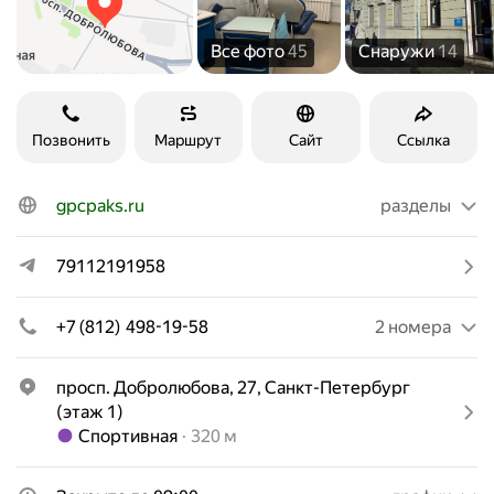
Все фото
45
Снаружи
14
Позвонить
Маршрут
Сайт
Ссылка
gpcpaks.ru
разделы
79112191958
+7 (812) 498-19-58
2 номера
просп. Добролюбова, 27, Санкт-Петербург 
(этаж 1)
Метро Спортивная Расстояние 320 м
Спортивная
320 м