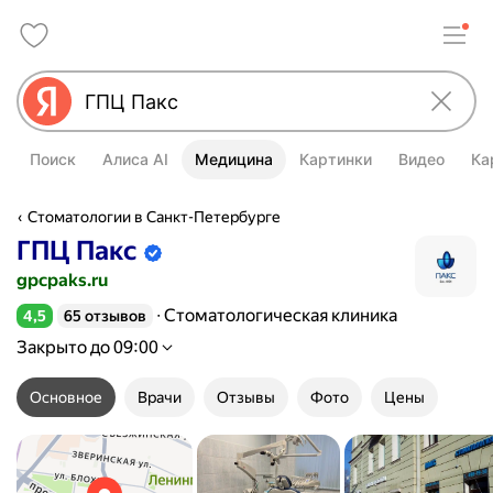
Поиск
Алиса AI
Медицина
Картинки
Видео
Ка
Стоматологии в Санкт-Петербурге
ГПЦ Пакс
Информация об организации подтве
gpcpaks.ru
Стоматологическая клиника
4,5
65 отзывов
Рейтинг 4,5 из 5
Закрыто до 09:00
Основное
Врачи
Отзывы
Фото
Цены