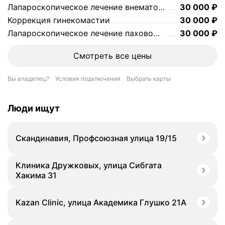
Цена
30000
Лапароскопическое лечение внематочной беременности (тубэктомия, тубэтомия с энуклеацией яйца)
30 000
₽
Цена
30000
Коррекция гинекомастии
30 000
₽
Цена
30000
Лапароскопическое лечение паховой грыжи с установкой сетчатого протеза
30 000
₽
Смотреть все цены
Вы владелец?
Условия подключения
Выбрать карты
Люди ищут
Скандинавия, Профсоюзная улица 19/15
Клиника Дружковых, улица Сибгата
Хакима 31
Kazan Clinic, улица Академика Глушко 21А