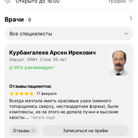
Открыто до 16:00
график
Врачи
∙
9
Все специалисты
Курбангалеев Арсен Ирекович
Хирург
КМН
Стаж 36 лет
95%
рекомендуют
Отзывы пациентов
:
17 февраля
Всегда мечтала иметь красивые ушки (немного
топорщились сверху, нестандартная форма), были
комплексы, из-за этого не делала пучки и высокие
хвосты.
…
Читать ещё
Отзывы
21
Записаться
на приём