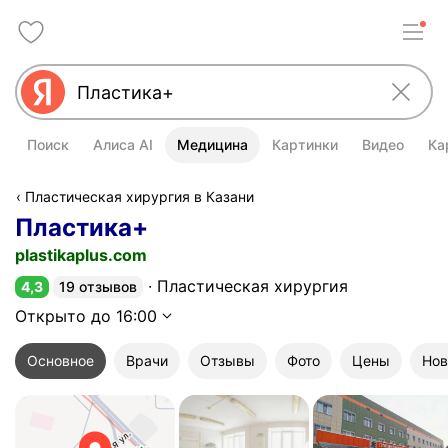
Поиск
Алиса AI
Медицина
Картинки
Видео
Ка
Пластическая хирургия в Казани
Пластика+
plastikaplus.com
Пластическая хирургия
4,3
19 отзывов
Рейтинг 4,3 из 5
Открыто до 16:00
Основное
Врачи
Отзывы
Фото
Цены
Нов