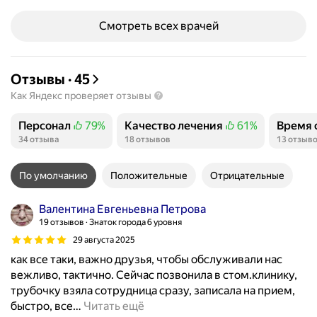
Смотреть всех врачей
Отзывы
·
45
Как Яндекс проверяет отзывы
Персонал
79%
Качество лечения
61%
Время 
Положительных отзывов
Положительных отзывов
Положи
34 отзыва
18 отзывов
13 отзыв
По умолчанию
Положительные
Отрицательные
Валентина Евгеньевна Петрова
19 отзывов
Знаток города 6 уровня
29 августа 2025
как все таки, важно друзья, чтобы обслуживали нас
вежливо, тактично. Сейчас позвонила в стом.клинику,
трубочку взяла сотрудница сразу, записала на прием,
быстро, все
…
Читать ещё