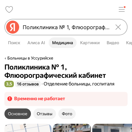
Поиск
Алиса AI
Медицина
Картинки
Видео
Ка
Больницы в Уссурийске
Поликлиника № 1,
Флюорографический кабинет
Отделение больницы, госпиталя
3,5
16 отзывов
Рейтинг 3,5 из 5
Временно не работает
Основное
Отзывы
Фото