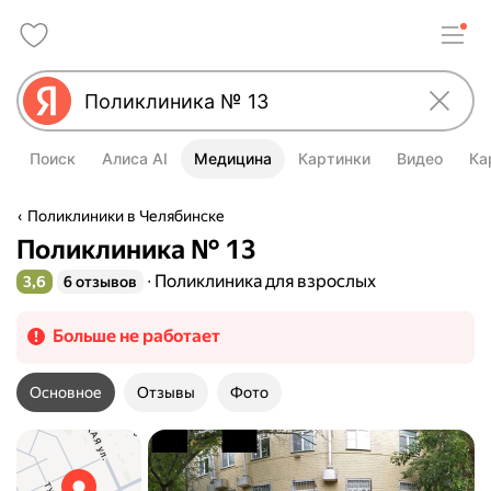
Поиск
Алиса AI
Медицина
Картинки
Видео
Ка
Поликлиники в Челябинске
Поликлиника № 13
Поликлиника для взрослых
3,6
6 отзывов
Рейтинг 3,6 из 5
Больше не работает
Основное
Отзывы
Фото