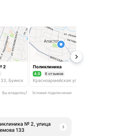
№ 2
Поликлиника
в
4,0
6 отзывов
3,6
1 отзыв
Рейтинг 4,0 из 5
Рейтинг 3,6 из 5
133, Буинск
Красноармейская ул., 93, п. г. т. Апастово
Вы владелец?
Условия подключения
иклиника № 2, улица
емова 133