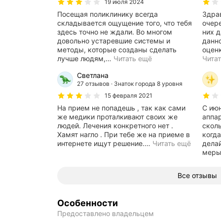
19 июля 2024
Посещая поликлинику всегда
Здра
складывается ощущение того, что тебя
очере
здесь точно не ждали. Во многом
них д
довольно устаревшие системы и
данн
методы, которые созданы сделать
лучше людям,
…
Читать ещё
Чита
Светлана
27 отзывов
Знаток города 8 уровня
15 февраля 2021
На прием не попадешь , так как сами
С июн
же медики проталкивают своих же
аппар
людей. Лечения конкретного нет .
скол
Хамят нагло . При тебе же на приеме в
когда
интернете ищут решение.
…
Читать ещё
делай
мер
Все отзывы
Особенности
Предоставлено владельцем