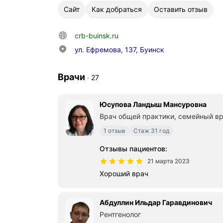
Сайт
Как добраться
Оставить отзыв
crb-buinsk.ru
ул. Ефремова, 137, Буинск
Врачи
∙
27
Юсупова Ландыш Мансуровна
Врач общей практики, семейный в
1 отзыв
Стаж 31 год
Отзывы пациентов
:
21 марта 2023
Хороший врач
Абдуллин Ильдар Гаравдинович
Рентгенолог