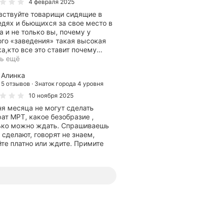
4 февраля 2025
вствуйте товарищи сидящие в
дях и бьющихся за свое место в
а и не только вы, почему у
ого «заведения» такая высокая
оценка,кто все это ставит почему
…
ть ещё
Алинка
5 отзывов
Знаток города 4 уровня
10 ноября 2025
я месяца не могут сделать
ат МРТ, какое безобразие ,
ько можно ждать. Спрашиваешь
 сделают, говорят не знаем,
те платно или ждите. Примите
ы