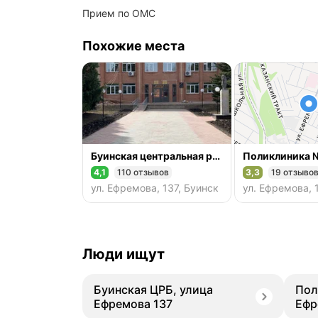
прием по ОМС
Похожие места
Буинская центральная районная больница
Поликлиника 
4,1
110 отзывов
3,3
19 отзыво
Рейтинг 4,1 из 5
Рейтинг 3,3 из 5
ул. Ефремова, 137, Буинск
ул. Ефремова, 
Люди ищут
Буинская ЦРБ, улица
Пол
Ефремова 137
Ефр