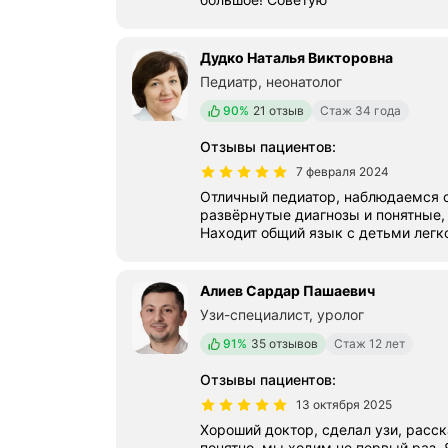
Дудко Наталья Викторовна
Педиатр, неонатолог
Положительных отзывов
90%
21 отзыв
Стаж 34 года
Отзывы пациентов
:
7 февраля 2024
Отличный педиатор, наблюдаемся с
развёрнутые диагнозы и понятные,
Находит общий язык с детьми легк
Алиев Сардар Пашаевич
Узи-специалист, уролог
Положительных отзывов
91%
35 отзывов
Стаж 12 лет
Отзывы пациентов
:
13 октября 2025
Хороший доктор, сделал узи, расска
понятно, мы ходим не первый раз. 