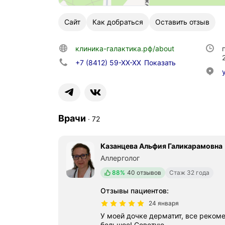
Сайт
Как добраться
Оставить отзыв
клиника-галактика.рф/about
+7 (8412) 59-XX-XX
Показать
Врачи
∙
72
Казанцева Альфия Галикарамовна
Аллерголог
Положительных отзывов
88%
40 отзывов
Стаж 32 года
Отзывы пациентов
:
24 января
У моей дочке дерматит, все рекомендации нам помогли , спасибо
большое! Советую