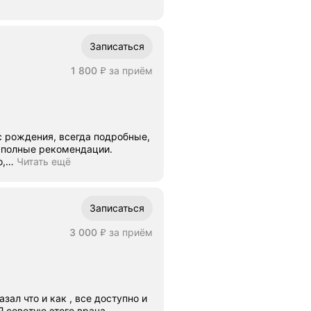
Записаться
Цена
1800
1 800
за приём
₽
 рождения, всегда подробные,
 полные рекомендации.
о,
…
Читать ещё
Записаться
Цена
3000
3 000
за приём
₽
зал что и как , все доступно и
Я советую этого врача.