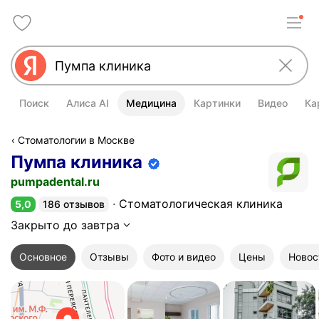
Поиск
Алиса AI
Медицина
Картинки
Видео
Ка
Стоматологии в Москве
Пумпа клиника
Информация об организации подт
pumpadental.ru
Стоматологическая клиника
5,0
186 отзывов
Рейтинг 5,0 из 5
Закрыто до завтра
Основное
Отзывы
Фото и видео
Цены
Новос