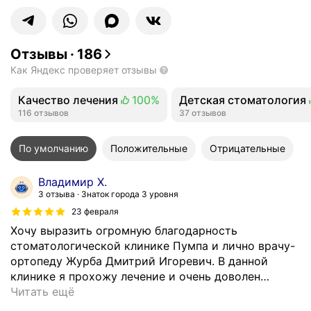
Отзывы
·
186
Как Яндекс проверяет отзывы
Качество лечения
100%
Детская стоматология
Положительных отзывов
116 отзывов
Положительных отзыво
37 отзывов
По умолчанию
Положительные
Отрицательные
Владимир Х.
3 отзыва
Знаток города 3 уровня
23 февраля
Хочу выразить огромную благодарность
стоматологической клинике Пумпа и лично врачу-
ортопеду Журба Дмитрий Игоревич. В данной
клинике я прохожу лечение и очень доволен
…
Читать ещё