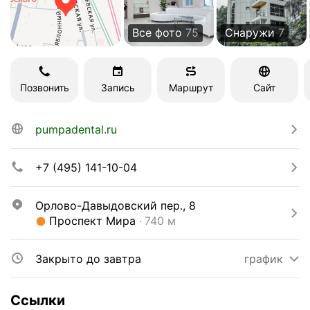
Все фото
75
Снаружи
7
Позвонить
Запись
Маршрут
Сайт
pumpadental.ru
+7 (495) 141-10-04
Орлово-Давыдовский пер., 8
Метро Проспект Мира Расстояние 740 м
Проспект Мира
740 м
Закрыто до завтра
график
Ссылки