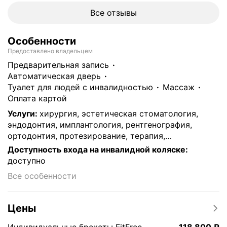
Все отзывы
Особенности
Предоставлено владельцем
предварительная запись
автоматическая дверь
туалет для людей с инвалидностью
массаж
Оплата картой
Услуги
:
хирургия, эстетическая стоматология,
эндодонтия, имплантология, рентгенография,
ортодонтия, протезирование, терапия,
френулопластика, пломбирование, удаление зубов,
Доступность входа на инвалидной коляске
:
отбеливание, лечение кариеса, виниры и
доступно
люминиры, брекеты, гигиена полости рта, коронки,
Все особенности
лечение дёсен, лечение каналов, компьютерная
томография, костная пластика, лечение
периодонтита, лечение кисты зуба, реставрация
Цены
зубов, гнатология, элайнеры, лазерная
стоматология, цифровая стоматология CAD/CAM,
Цена
118800