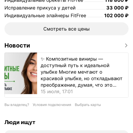
Индивидуальные брекеты FitFree
118 800
₽
кинезиология
Цена
33000
Исправление прикуса у детей
33 000
₽
Цена
102000
Индивидуальные элайнеры FitFree
102 000
₽
Смотреть все цены
Новости
✨ Композитные виниры —
доступный путь к идеальной
улыбке Многие мечтают о
красивой улыбке, но откладывают
преображение, думая, что это
долг...
15 июля, 17:01
Вы владелец?
Условия подключения
Выбрать карты
Люди ищут