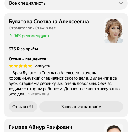
Все специалисты
Булатова Светлана Алексеевна
Стоматолог
Стаж 8 лет
94%
рекомендуют
Цена
₽
975
за приём
Отзывы пациентов
:
2 августа
... Врач Булатова Светлана Алексеевна очень
хороший,чуткий специалист своего дела. Вылечили все
зубы старшему ребенку ,мы очень довольны. Сейчас
ходим со вторым ребенком. Делают все чисто аккуратно
,что для...
Читать ещё
Отзывы
31
Записаться
на приём
Гимаев Айнур Раифович