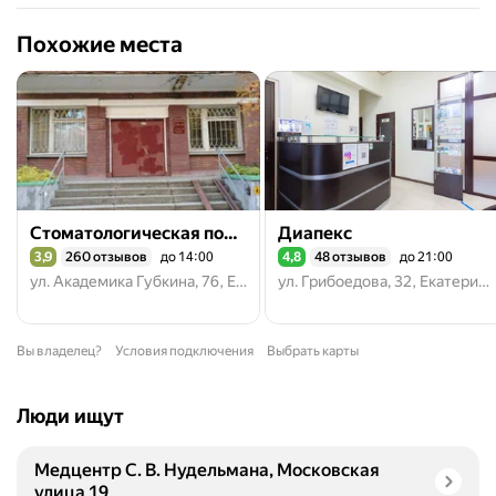
Похожие места
Стоматологическая поликлиника № 9
Диапекс
3,9
260 отзывов
до 14:00
4,8
48 отзывов
до 21:00
Рейтинг 3,9 из 5
Рейтинг 4,8 из 5
ул. Академика Губкина, 76, Екатеринбург
ул. Грибоедова, 32, Екатеринбург
Вы владелец?
Условия подключения
Выбрать карты
Люди ищут
Медцентр С. В. Нудельмана, Московская
улица 19