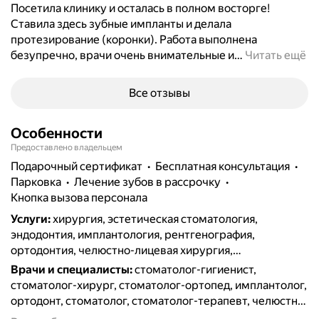
Посетила клинику и осталась в полном восторге!
Ставила здесь зубные импланты и делала
протезирование (коронки). Работа выполнена
безупречно, врачи очень внимательные и
…
Читать ещё
Все отзывы
Особенности
Предоставлено владельцем
подарочный сертификат
бесплатная консультация
парковка
лечение зубов в рассрочку
кнопка вызова персонала
Услуги
:
хирургия, эстетическая стоматология,
эндодонтия, имплантология, рентгенография,
ортодонтия, челюстно-лицевая хирургия,
протезирование, терапия, пломбирование, удаление
Врачи и специалисты
:
стоматолог-гигиенист,
зубов, отбеливание, лечение кариеса, виниры и
стоматолог-хирург, стоматолог-ортопед, имплантолог,
люминиры, брекеты, гигиена полости рта, коронки,
ортодонт, стоматолог, стоматолог-терапевт, челюстно-
лечение дёсен, лечение каналов, компьютерная
лицевой хирург, стоматолог-микроскопист