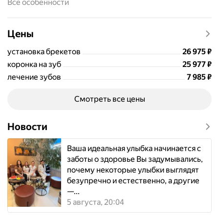
Все особенности
томография, лечение периодонтита, реставрация
зубов, лазерная стоматология, цифровая стоматология
CAD/CAM, скайсы, лечение под микроскопом,
Цены
ортопедия, элайнеры, лечение кисты зуба, костная
пластика, ремонт зубных протезов
Цена
26975
установка брекетов
26 975
₽
Цена
25977
коронка на зуб
25 977
₽
Цена
7985
лечение зубов
7 985
₽
Смотреть все цены
Новости
Ваша идеальная улыбка начинается с
заботы о здоровье Вы задумывались,
почему некоторые улыбки выглядят
безупречно и естественно, а другие
—...
5 августа, 20:04