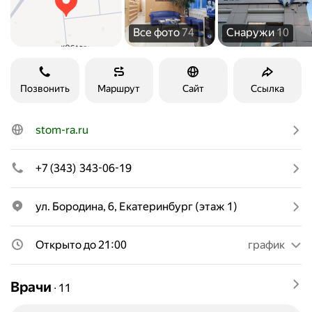
Все фото
74
Снаружи
10
Позвонить
Маршрут
Сайт
Ссылка
stom-ra.ru
+7 (343) 343-06-19
ул. Бородина, 6, Екатеринбург (этаж 1)
Открыто до 21:00
график
Врачи
∙
11