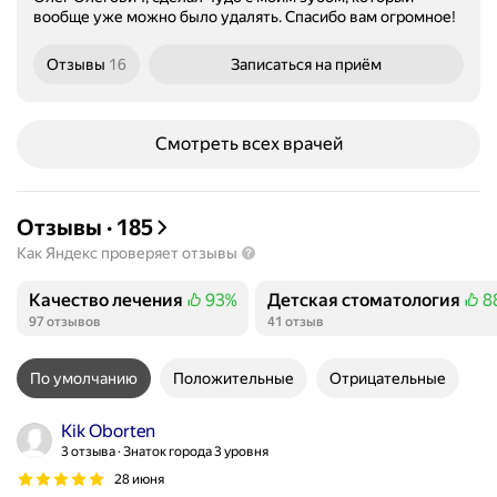
вообще уже можно было удалять. Спасибо вам огромное!
Отзывы
16
Записаться
на приём
Смотреть всех врачей
Отзывы
·
185
Как Яндекс проверяет отзывы
Качество лечения
93%
Детская стоматология
8
Положительных отзывов
Положительных отзывов
97 отзывов
41 отзыв
По умолчанию
Положительные
Отрицательные
Kik Oborten
3 отзыва
Знаток города 3 уровня
28 июня