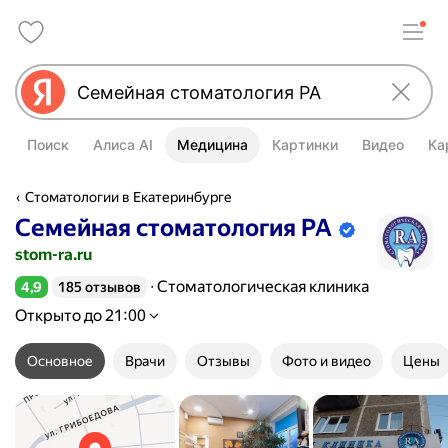
Поиск
Алиса AI
Медицина
Картинки
Видео
Ка
Стоматологии в Екатеринбурге
Семейная стоматология РА
Информация об организации подтве
stom-ra.ru
Стоматологическая клиника
4,9
185 отзывов
Рейтинг 4,9 из 5
Открыто до 21:00
Основное
Врачи
Отзывы
Фото и видео
Цены