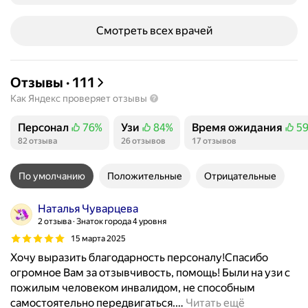
Смотреть всех врачей
Отзывы
·
111
Как Яндекс проверяет отзывы
Персонал
76%
Узи
84%
Время ожидания
5
Положительных отзывов
Положительных отзывов
Положительных отзы
82 отзыва
26 отзывов
17 отзывов
По умолчанию
Положительные
Отрицательные
Наталья Чуварцева
2 отзыва
Знаток города 4 уровня
15 марта 2025
Хочу выразить благодарность персоналу!Спасибо
огромное Вам за отзывчивость, помощь! Были на узи с
пожилым человеком инвалидом, не способным
самостоятельно передвигаться.
…
Читать ещё