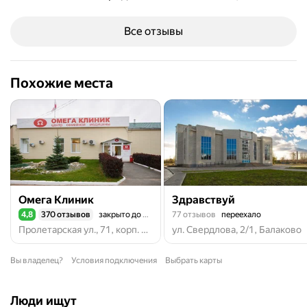
Все отзывы
Похожие места
Омега Клиник
Здравствуй
4,8
370 отзывов
закрыто до 08:00
77 отзывов
переехало
Рейтинг 4,8 из 5
Пролетарская ул., 71, корп. 2, Балаково
ул. Свердлова, 2/1, Балаково
Вы владелец?
Условия подключения
Выбрать карты
Люди ищут