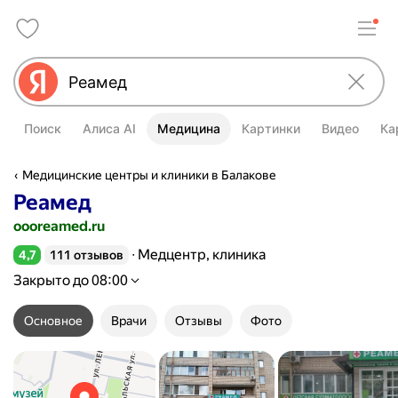
Поиск
Алиса AI
Медицина
Картинки
Видео
Ка
Медицинские центры и клиники в Балакове
Реамед
oooreamed.ru
Медцентр, клиника
4,7
111 отзывов
Рейтинг 4,7 из 5
Закрыто до 08:00
Основное
Врачи
Отзывы
Фото