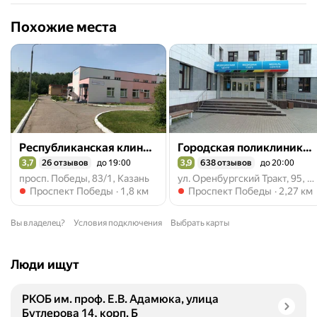
Похожие места
Республиканская клиническая инфекционная больница, консультативно-диагностическое отделение
Городская поликлиника № 21, Студенческая поликлиника
3,7
26 отзывов
до 19:00
3,9
638 отзывов
до 20:00
Рейтинг 3,7 из 5
Рейтинг 3,9 из 5
просп. Победы, 83/1, Казань
ул. Оренбургский Тракт, 95, Казань
Метро Проспект Победы
Метро Проспект Победы
Проспект Победы
1,8 км
Проспект Победы
2,27 км
Вы владелец?
Условия подключения
Выбрать карты
Люди ищут
РКОБ им. проф. Е.В. Адамюка, улица
Бутлерова 14, корп. Б