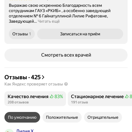
Выражаю свою искреннюю Благодарность всем
сотрудникам ГАУЗ «РКИБ» , а особенно заведующей
отделением № 6 Гайнатуллиной Лилие Рифатовне,
Заведующей
…
Читать ещё
Отзывы
1
Записаться
на приём
Смотреть всех врачей
Отзывы
·
425
Как Яндекс проверяет отзывы
Качество лечения
83%
Стационарное лечение
Положительных отзывов
Положительных отзывов
208 отзывов
191 отзыв
По умолчанию
Положительные
Отрицательные
Лилия Х.