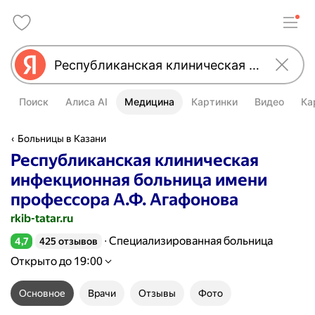
Поиск
Алиса AI
Медицина
Картинки
Видео
Ка
Больницы в Казани
Республиканская клиническая
инфекционная больница имени
профессора А.Ф. Агафонова
rkib-tatar.ru
Специализированная больница
4,7
425 отзывов
Рейтинг 4,7 из 5
Открыто до 19:00
Основное
Врачи
Отзывы
Фото