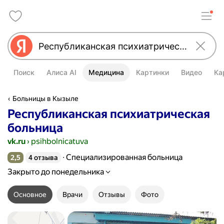
Поиск
Алиса AI
Медицина
Картинки
Видео
Ка
Больницы в Кызыле
Республиканская психиатрическая
больница
vk.ru
›
psihbolnicatuva
Специализированная больница
2,5
4 отзыва
Рейтинг 2,5 из 5
Закрыто до понедельника
Основное
Врачи
Отзывы
Фото