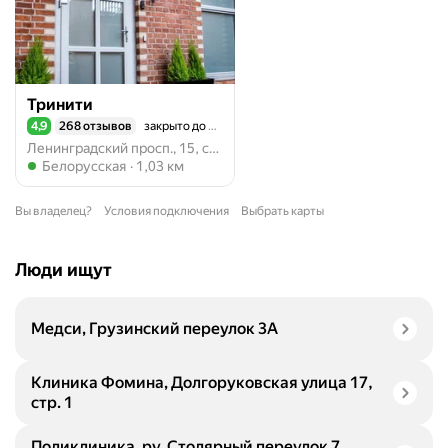
Тринити
4,9
268 отзывов
закрыто до 10:00
Рейтинг 4,9 из 5
Ленинградский просп., 15, стр. 2, Москва
Метро Белорусская
Белорусская
1,03 км
Вы владелец?
Условия подключения
Выбрать карты
Люди ищут
Медси, Грузинский переулок 3А
Клиника Фомина, Долгоруковская улица 17,
стр. 1
Поликлиника. ру, Столярный переулок 7,