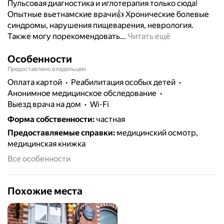
Пульсовая диагностика и иглотерапия только сюда!
Опытные вьетнамские врачи👍 Хронические болевые
синдромы, нарушения пищеварения, неврология.
Также могу порекомендовать
…
Читать ещё
Особенности
Предоставлено владельцем
Оплата картой
реабилитация особых детей
анонимное медицинское обследование
выезд врача на дом
Wi-Fi
Форма собственности
:
частная
Предоставляемые справки
:
медицинский осмотр,
медицинская книжка
Все особенности
Похожие места