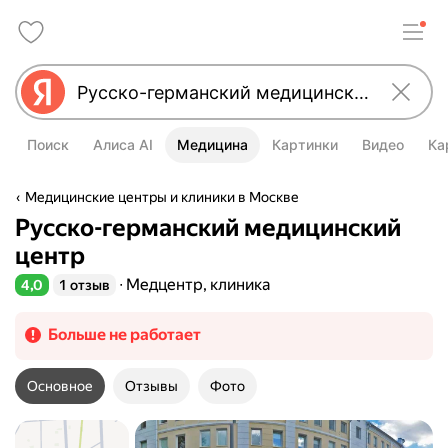
Поиск
Алиса AI
Медицина
Картинки
Видео
Ка
Медицинские центры и клиники в Москве
Русско-германский медицинский
центр
Медцентр, клиника
4,0
1 отзыв
Рейтинг 4,0 из 5
Больше не работает
Основное
Отзывы
Фото