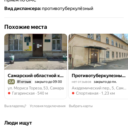
Вид диспансера
:
противотуберкулёзный
Похожие места
Самарский областной кожно-венерологический диспансер, консультативно-диагностическое отделение № 2
Противотуберкулезный диспансер имени Н.В. Постникова, дневной стационар
2,4
81 отзыв
закрыто до 09:00
нет отзывов
закрыто до пн.
Рейтинг 2,4 из 5
ул. Мориса Тореза, 53, Самара
Академический пер., 5, Самара
Метро Гагаринская
Метро Спортивная
Гагаринская
540 м
Спортивная
1,23 км
Вы владелец?
Условия подключения
Выбрать карты
Люди ищут