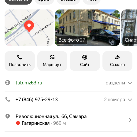
Все фото
27
Сна
Позвонить
Маршрут
Сайт
Ссылка
tub.mz63.ru
разделы
+7 (846) 975-29-13
2 номера
Революционная ул., 66, Самара
Метро Гагаринская Расстояние 960 м
Гагаринская
960 м