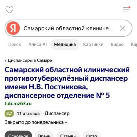
Поиск
Алиса AI
Медицина
Картинки
Видео
Ка
Диспансеры в Самаре
Самарский областной клинический
противотуберкулёзный диспансер
имени Н.В. Постникова,
диспансерное отделение № 5
tub.mz63.ru
Диспансер
3,7
11 отзывов
Рейтинг 3,7 из 5
Закрыто до понедельника
Основное
Врачи
Отзывы
Фото