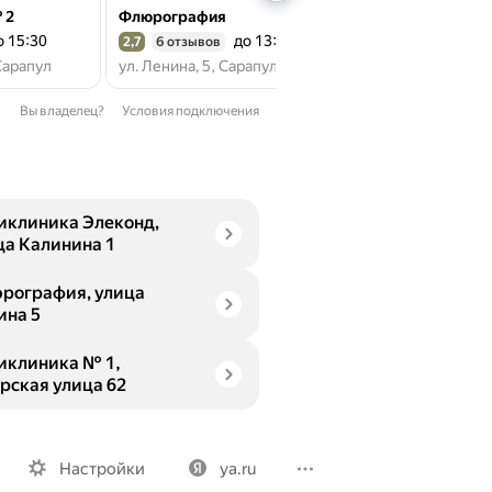
 2
Флюрография
о 15:30
до 13:00
до
2,7
6 отзывов
2,1
39 отзывов
Рейтинг 2,7 из 5
Рейтинг 2,1 из 5
 Сарапул
ул. Ленина, 5, Сарапул
ул. Калинина, 1, Са
Вы владелец?
Условия подключения
иклиника Элеконд,
ца Калинина 1
рография, улица
ина 5
иклиника № 1,
рская улица 62
Вакансии
Лицензия на использование
Политика конфид
Настройки
ya.ru