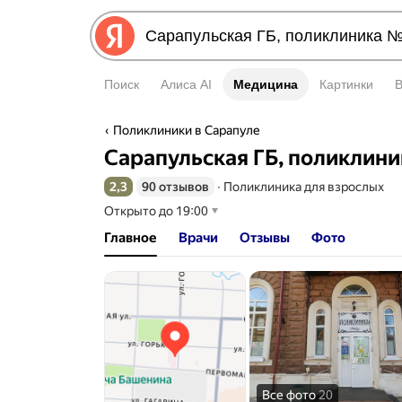
Поиск
Алиса AI
Медицина
Медицина
Картинки
Поликлиники в Сарапуле
Сарапульская ГБ, поликлини
2,3
90 отзывов
∙
Поликлиника для взрослых
Рейтинг 2,3 из 5
Открыто до 19:00
Главное
Врачи
Отзывы
Фото
Все фото
20