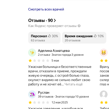
Смотреть всех врачей
Отзывы
·
90
Как Яндекс проверяет отзывы
Персонал
30%
Время ожидания
10%
Положительных отзывов
62 отзыва
Положительных отзывов
20 отзывов
Аделина Азиатцева
2 отзыва
Знаток города 3 уровня
5 мая
Ужасная больница и безответственные
Врачу
врачи, отказали в приеме, прождали
посов
живую очередь, с острой болью глаза,
занов
окулист видимо не сильно любит свою
склероз, дру
работу и не хочет её
…
Читать ещё
глаз 
Руслан
39 отзывов
Знаток города 10 уровня
12 мая 2025
Ужасное заведение, и вообще все
Забол