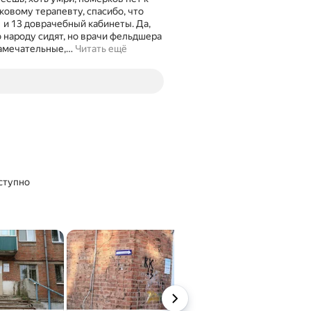
ковому терапевту, спасибо, что
1 и 13 доврачебный кабинеты. Да,
 народу сидят, но врачи фельдшера
амечательные,
…
Читать ещё
ступно