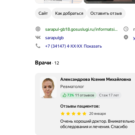
Сайт
Как добраться
Оставить отзыв
sarapul-gb18.gosuslugi.ru/informatsiya-dlya-pat
sarapulgb
+7 (34147) 4-XX-XX
Показать
Врачи
∙
12
Александрова Ксения Михайловна
Ревматолог
Положительных отзывов
73%
11 отзывов
Стаж 17 лет
Отзывы пациентов
:
20 января
Очень хороший доктор. Внимательно
обследования и лечения. Спасибо