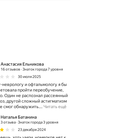
Анастасия Ельникова
16 отзывов
Знаток города 7 уровня
30 июля 2025
-неврологу и офтальмологу я бы
етовала пройти переобучение,
о. Один не распознал рассеянный
гой сложный астигматизм
не смог обнаружить.
…
Читать ещё
Наталья Батанина
3 отзыва
Знаток города 3 уровня
23 декабря 2024
еешь, хоть умри, номерков нет к