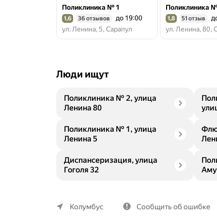
Поликлиника № 1
Поликлиника №
до 19:00
д
1,6
36 отзывов
1,8
51 отзыв
Рейтинг 1,6 из 5
Рейтинг 1,8 из 5
ул. Ленина, 5, Сарапул
ул. Ленина, 80,
Люди ищут
Поликлиника № 2, улица
Пол
Ленина 80
ули
Поликлиника № 1, улица
Флю
Ленина 5
Лен
Диспансеризация, улица
Пол
Гоголя 32
Аму
О компании
Коммерческие предложения
Колумбус
Сообщить об ошибке