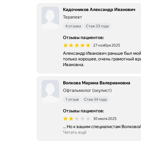
Кадочников Александр Иванович
Терапевт
4 отзыва
Стаж 33 года
Отзывы пациентов
:
27 ноября 2025
Александр Иванович раньше был мой 
только хорошее, очень грамотный врач, уд
Ивановна.
Волкова Марина Валериановна
Офтальмолог (окулист)
1 отзыв
Стаж 34 года
Отзывы пациентов
:
30 июля 2025
... Но к вашим специалистам Волково
Читать ещё