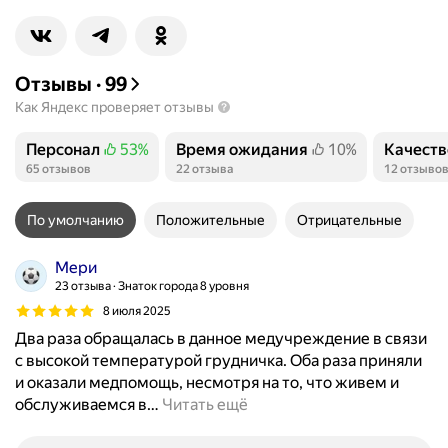
Отзывы
·
99
Как Яндекс проверяет отзывы
Персонал
53%
Время ожидания
10%
Качеств
Положительных отзывов
Положительных отзывов
Положит
65 отзывов
22 отзыва
12 отзыво
По умолчанию
Положительные
Отрицательные
Мери
23 отзыва
Знаток города 8 уровня
8 июля 2025
Два раза обращалась в данное медучреждение в связи
с высокой температурой грудничка. Оба раза приняли
и оказали медпомощь, несмотря на то, что живем и
обслуживаемся в
…
Читать ещё