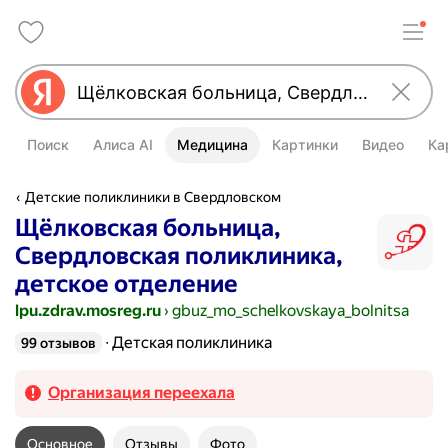
Поиск
Алиса AI
Медицина
Картинки
Видео
Ка
Детские поликлиники в Свердловском
Щёлковская больница,
Свердловская поликлиника,
детское отделение
lpu.zdrav.mosreg.ru
›
gbuz_mo_schelkovskaya_bolnitsa
Детская поликлиника
99 отзывов
Организация переехала
Основное
Отзывы
Фото