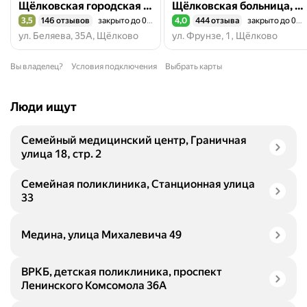
Щёлковская городская больница, поликлиника № 4
Щёлковская больница, обособленное подразделение № 1, детская поликлиника
3,5
146 отзывов
закрыто до 08:00
4,0
444 отзыва
закрыто до 08:00
Рейтинг 3,5 из 5
Рейтинг 4,0 из 5
ул. Беляева, 35А, Щёлково
ул. Фрунзе, 1, Щёлково
Вы владелец?
Условия подключения
Выбрать карты
Люди ищут
Семейный медицинский центр, Граничная
улица 18, стр. 2
Семейная поликлиника, Станционная улица
33
Медина, улица Михалевича 49
ВРКБ, детская поликлиника, проспект
Ленинского Комсомола 36А