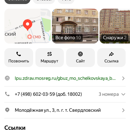
Все фото
10
Снаружи
2
Позвонить
Маршрут
Сайт
Ссылка
lpu.zdrav.mosreg.ru/gbuz_mo_schelkovskaya_bolnitsa
+7 (498) 602-03-59 (доб. 18002)
3 номера
Молодёжная ул., 3, п. г. т. Свердловский
Ссылки