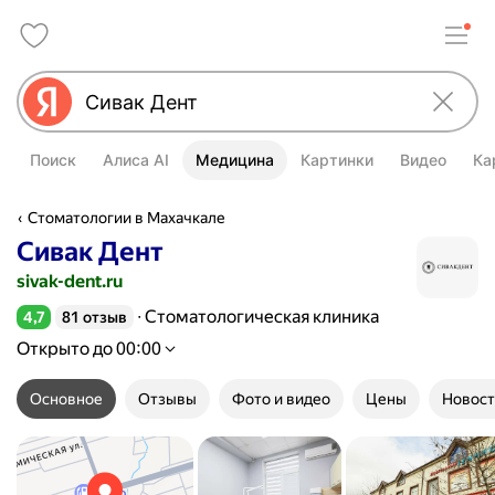
Поиск
Алиса AI
Медицина
Картинки
Видео
Ка
Стоматологии в Махачкале
Сивак Дент
sivak-dent.ru
Стоматологическая клиника
4,7
81 отзыв
Рейтинг 4,7 из 5
Открыто до 00:00
Основное
Отзывы
Фото и видео
Цены
Новост