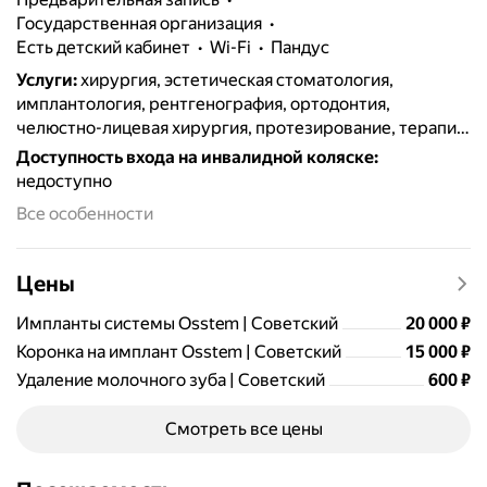
государственная организация
есть детский кабинет
Wi-Fi
пандус
Услуги
:
хирургия, эстетическая стоматология,
имплантология, рентгенография, ортодонтия,
челюстно-лицевая хирургия, протезирование, терапия,
пломбирование, удаление зубов, лечение кариеса,
Доступность входа на инвалидной коляске
:
брекеты, гигиена полости рта, коронки, лечение дёсен,
недоступно
лечение под микроскопом, ортопедия
Все особенности
Цены
Цена
20000
Импланты системы Osstem | Советский
20 000
₽
Цена
15000
Коронка на имплант Osstem | Советский
15 000
₽
Цена
Удаление молочного зуба | Советский
600
₽
Смотреть все цены