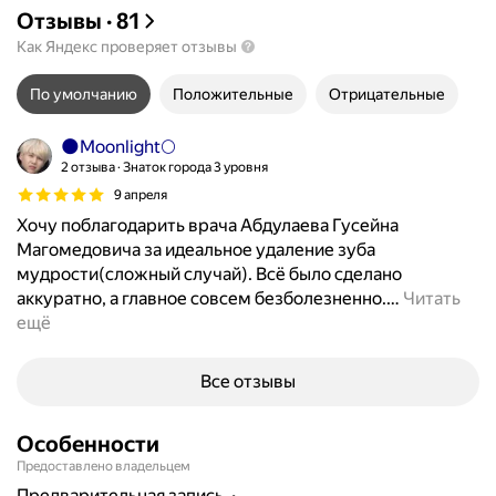
Отзывы
·
81
Как Яндекс проверяет отзывы
По умолчанию
Положительные
Отрицательные
🌑Moonlight🌕
2 отзыва
Знаток города 3 уровня
9 апреля
Хочу поблагодарить врача Абдулаева Гусейна
Магомедовича за идеальное удаление зуба
мудрости(сложный случай). Всё было сделано
аккуратно, а главное совсем безболезненно.
…
Читать
ещё
Все отзывы
Особенности
Предоставлено владельцем
предварительная запись