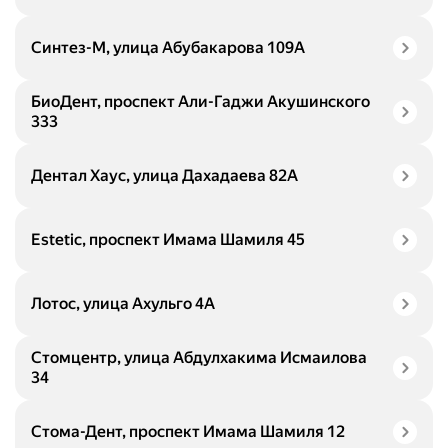
Синтез-М, улица Абубакарова 109А
БиоДент, проспект Али-Гаджи Акушинского
333
Дентал Хаус, улица Дахадаева 82А
Estetic, проспект Имама Шамиля 45
Лотос, улица Ахульго 4А
Стомцентр, улица Абдулхакима Исмаилова
34
Стома-Дент, проспект Имама Шамиля 12