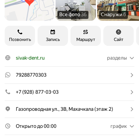
Все фото
36
Снаружи
6
Позвонить
Запись
Маршрут
Сайт
sivak-dent.ru
разделы
79288770303
+7 (928) 877-03-03
Газопроводная ул., 3В, Махачкала (этаж 2)
Открыто до 00:00
график