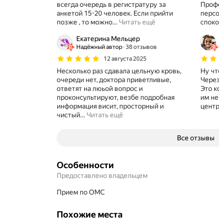
всегда очередь в регистратуру за
Проф
анкетой 15-20 человек. Если прийти
персонал, всегда стер
позже , то можно
…
Читать ещё
споко
Екатерина Мельцер
Надёжный автор
38 отзывов
12 августа 2025
Несколько раз сдавала цельную кровь,
Ну чт
очереди нет, доктора приветливые,
Через
ответят на люьой вопрос и
Это к
проконсультируют, везбе подробная
им не
информация висит, просторный и
центр
чистый
…
Читать ещё
Все отзывы
Особенности
Предоставлено владельцем
прием по ОМС
Похожие места