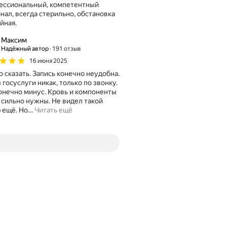
ессиональный, компетентный
ильно, обстановка
йная.
Максим
Надёжный автор
191 отзыв
16 июня 2025
о сказать. Запись конечно неудобна.
 госуслуги никак, только по звонку.
онечно минус. Кровь и компоненты
 сильно нужны. Не видел такой
 ещё. Но
…
Читать ещё