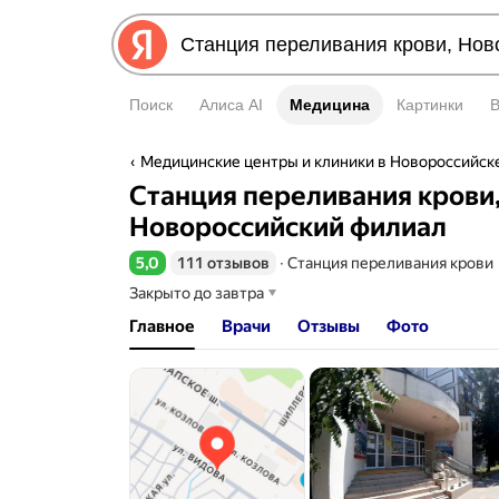
Поиск
Алиса AI
Медицина
Медицина
Картинки
Медицинские центры и клиники в Новороссийск
Станция переливания крови
Новороссийский филиал
5,0
111 отзывов
∙
Станция переливания крови
Рейтинг 5,0 из 5
Закрыто до завтра
Главное
Врачи
Отзывы
Фото