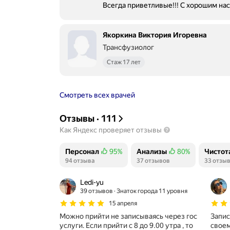
Всегда приветливые!!! С хорошим нас
Якоркина Виктория Игоревна
Трансфузиолог
Стаж 17 лет
Смотреть всех врачей
Отзывы
·
111
Как Яндекс проверяет отзывы
Персонал
95%
Анализы
80%
Чистот
Положительных отзывов
94 отзыва
Положительных отзывов
37 отзывов
Положи
33 отзы
Ledi-yu
39 отзывов
Знаток города 11 уровня
15 апреля
Можно прийти не записываясь через гос
Запис
услуги. Если прийти с 8 до 9.00 утра , то
своем