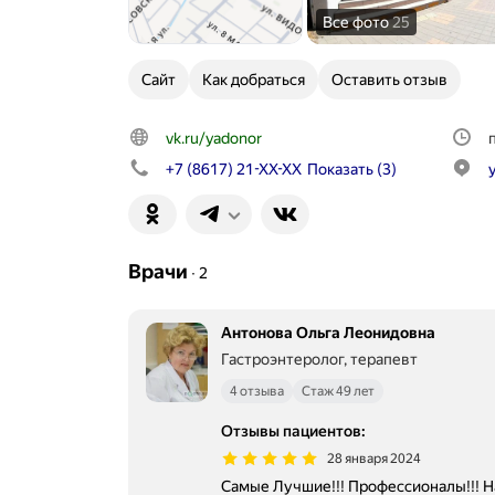
Все фото
25
Сайт
Как добраться
Оставить отзыв
vk.ru/yadonor
+7 (8617) 21-XX-XX
Показать
(3)
Врачи
∙
2
Антонова Ольга Леонидовна
Гастроэнтеролог, терапевт
4 отзыва
Стаж 49 лет
Отзывы пациентов
:
28 января 2024
Самые Лучшие!!! Профессионалы!!! 