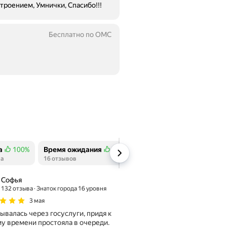
троением, Умнички, Спасибо!!!
Бесплатно по ОМС
а
100%
Время ожидания
79%
тельных отзывов
ва
Положительных отзывов
16 отзывов
Софья
132 отзыва
Знаток города 16 уровня
3 мая
ывалась через госуслуги, придя к
у времени простояла в очереди.