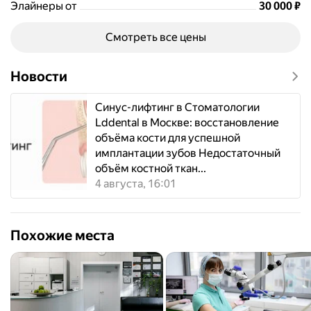
Цена
30000
Элайнеры от
30 000
₽
Смотреть все цены
Новости
Синус-лифтинг в Стоматологии
Lddental в Москве: восстановление
объёма кости для успешной
имплантации зубов Недостаточный
объём костной ткан...
4 августа, 16:01
Похожие места