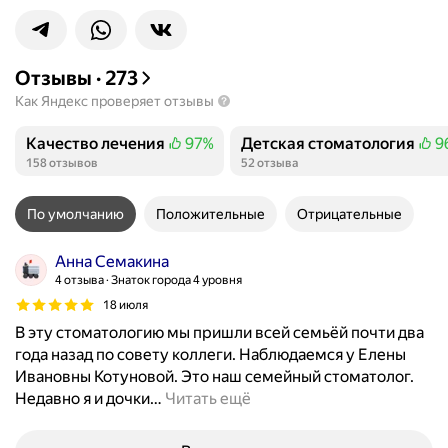
Отзывы
·
273
Как Яндекс проверяет отзывы
Качество лечения
97%
Детская стоматология
9
Положительных отзывов
Положительных отзывов
158 отзывов
52 отзыва
По умолчанию
Положительные
Отрицательные
Анна Семакина
4 отзыва
Знаток города 4 уровня
18 июля
В эту стоматологию мы пришли всей семьёй почти два
года назад по совету коллеги. Наблюдаемся у Елены
Ивановны Котуновой. Это наш семейный стоматолог.
Недавно я и дочки
…
Читать ещё