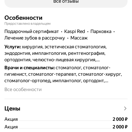
Все отзывы
Особенности
Предоставлено владельцем
подарочный сертификат
Kaspi Red
парковка
лечение зубов в рассрочку
массаж
Услуги
:
хирургия, эстетическая стоматология,
эндодонтия, имплантология, рентгенография,
ортодонтия, челюстно-лицевая хирургия,
протезирование, терапия, френулопластика,
Врачи и специалисты
:
стоматолог, стоматолог-
пломбирование, удаление зубов, отбеливание,
гигиенист, стоматолог-терапевт, стоматолог-хирург,
лечение кариеса, виниры и люминиры, брекеты,
стоматолог-ортопед, имплантолог, ортодонт,
гигиена полости рта, коронки, лечение дёсен, лечение
пародонтолог
Все особенности
каналов, костная пластика, лечение кисты зуба,
реставрация зубов, лечение под микроскопом,
кинезиология, ремонт зубных протезов, ортопедия,
Цены
цифровая стоматология CAD/CAM, элайнеры, лечение
периодонтита, компьютерная томография
Цена
2000
Акция
2 000
₽
Цена
2000
Акция
2 000
₽