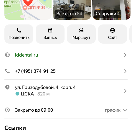
Все фото
84
Снаружи
4
Позвонить
Запись
Маршрут
Сайт
lddental.ru
+7 (495) 374-91-25
ул. Гризодубовой, 4, корп. 4
Метро ЦСКА Расстояние 820 м
ЦСКА
820 м
Закрыто до 09:00
график
Ссылки