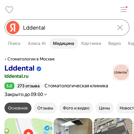
Поиск
Алиса AI
Медицина
Картинки
Видео
Ка
Стоматологии в Москве
Lddental
Информация об организации подтве
lddental.ru
Стоматологическая клиника
5,0
273 отзыва
Рейтинг 5,0 из 5
Закрыто до 09:00
Основное
Отзывы
Фото и видео
Цены
Новост