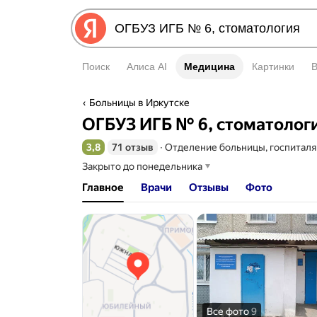
Поиск
Алиса AI
Медицина
Медицина
Картинки
Больницы в Иркутске
ОГБУЗ ИГБ № 6, стоматолог
3,8
71 отзыв
∙
Отделение больницы, госпиталя
Рейтинг 3,8 из 5
Закрыто до понедельника
Главное
Врачи
Отзывы
Фото
Все фото
9