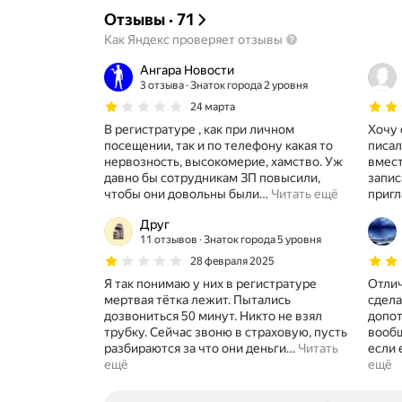
Отзывы
·
71
Как Яндекс проверяет отзывы
Ангара Новости
3 отзыва
Знаток города 2 уровня
24 марта
В регистратуре , как при личном
Хочу 
посещении, так и по телефону какая то
писала. Лечила зубы, цел
нервозность, высокомерие, хамство. Уж
вмест
давно бы сотрудникам ЗП повысили,
запис
чтобы они довольны были
…
Читать ещё
пригл
Друг
11 отзывов
Знаток города 5 уровня
28 февраля 2025
Я так понимаю у них в регистратуре
Отлич
мертвая тётка лежит. Пытались
сдела
дозвониться 50 минут. Никто не взял
допот
трубку. Сейчас звоню в страховую, пусть
вообщ
разбираются за что они деньги
…
Читать
если 
ещё
ещё