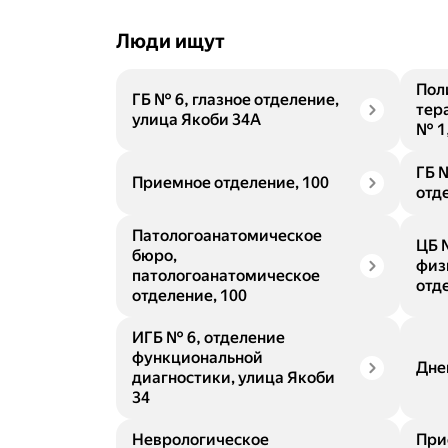
Люди ищут
Пол
ГБ № 6, глазное отделение,
тер
улица Якоби 34А
№ 1
ГБ 
Приемное отделение, 100
отд
Патологоанатомическое
ЦБ 
бюро,
физ
патологоанатомическое
отд
отделение, 100
ИГБ № 6, отделение
функциональной
Дне
диагностики, улица Якоби
34
Неврологическое
При