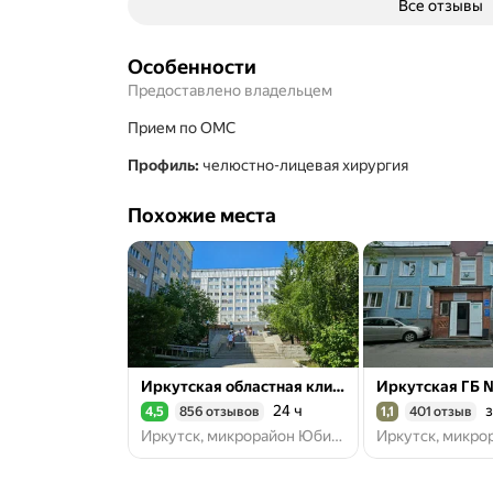
Все отзывы
Особенности
Предоставлено владельцем
прием по ОМС
Профиль
:
челюстно-лицевая хирургия
Похожие места
Иркутская областная клиническая больница
24 ч
з
4,5
856 отзывов
1,1
401 отзыв
Рейтинг 4,5 из 5
Рейтинг 1,1 из 5
Иркутск, микрорайон Юбилейный, 100