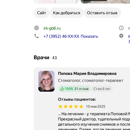
Сайт
Как добраться
Оставить отзыв
irk-gb6.ru
+7 (3952) 46-XX-XX
Показать
Врачи
∙
43
Попова Мария Владимировна
Стоматолог, стоматолог-терапевт
Положительных отзывов
100%
31 отзыв
Стаж 8 лет
Отзывы пациентов
:
10 мая 2025
... На лечении - у терапевта Попово
Прекрасный доктор, тщательный подхо
детального изучения снимков и по
лечением. Далее, после лечения, мне