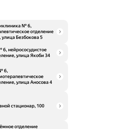
иклиника № 6,
апевтическое отделение
, улица Безбокова 5
№ 6, нейрососудистое
еление, улица Якоби 34
№ 6,
иотерапевтическое
еление, улица Аносова 4
вной стационар, 100
ёмное отделение