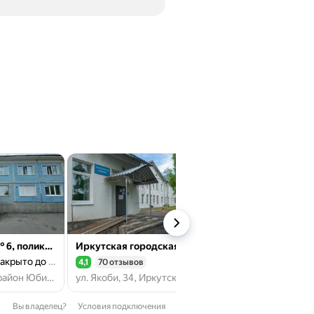
Иркутская ГБ № 6, поликлиника № 6
Иркутская городская больница № 6, терапевтический корпус
акрыто до пн.
зак
4,1
70 отзывов
3,0
15 отзывов
Рейтинг 4,1 из 5
Рейтинг 3,0 из 5
Иркутск, микрорайон Юбилейный, 35
ул. Якоби, 34, Иркутск
Вы владелец?
Условия подключения