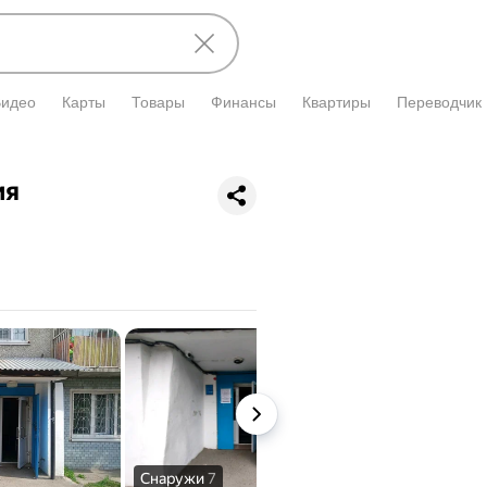
Видео
Карты
Товары
Финансы
Квартиры
Переводчик
ия
Снаружи
7
Вход
1