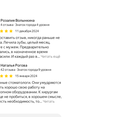
Розалия Волынкина
4 отзыва
Знаток города 4 уровня
11 декабря 2024
оставить отзыв, никогда раньше не
ый месяц,
е с мужем. Предварительно
ались, в назначенное время
асили. И каждый раз в
…
Читать ещё
Наталья Рогова
42 отзыва
Знаток города 9 уровня
15 января 2024
ные стоматологи. Они умудряются
ть хорошо свою работу на
опном оборудовании. К хирургам
е не пробиться, в хорошем смысле,
есть необходимость, то
…
Читать