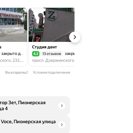
s
Студия дент
Космея
закрыто до завтра
закрыто до завтра
закр
4,3
13 отзывов
4,9
111 отзывов
Рейтинг 4,3 из 5
Рейтинг 4,9 из 5
просп. Дзержинского, 232, Новороссийск
просп. Дзержинского, 204А, Новороссийск
Вы владелец?
Условия подключения
тор Зет, Пионерская
ца 4
a Voce, Пионерская улица