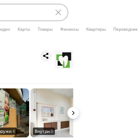
Видео
Карты
Товары
Финансы
Квартиры
Переводчик
аружи
4
Внутри
5
Вход
7