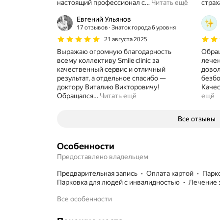
настоящий профессионал с
…
Читать ещё
страх
Евгений Ульянов
17 отзывов
Знаток города 6 уровня
21 августа 2025
Выражаю огромную благодарность
Обращ
всему коллективу Smile clinic за
лечен
качественный сервис и отличный
довол
результат, а отдельное спасибо —
безбо
доктору Виталию Викторовичу!
Качес
Обращался
…
Читать ещё
ещё
Все отзывы
Особенности
Предоставлено владельцем
предварительная запись
Оплата картой
парк
парковка для людей с инвалидностью
лечение
Все особенности