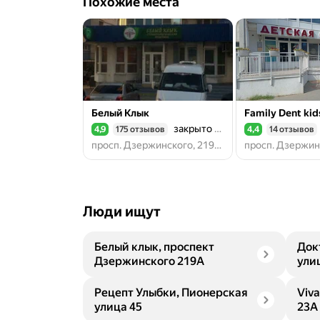
Похожие места
Белый Клык
Family Dent kid
закрыто до завтра
4,9
175 отзывов
4,4
14 отзывов
Рейтинг 4,9 из 5
Рейтинг 4,4 из 5
просп. Дзержинского, 219А, Новороссийск
Люди ищут
Белый клык, проспект
Док
Дзержинского 219А
ули
Рецепт Улыбки, Пионерская
Viv
улица 45
23А