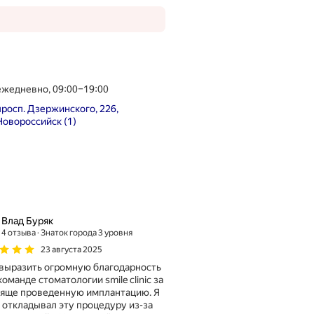
ежедневно, 09:00–19:00
просп. Дзержинского, 226,
Новороссийск (1)
Влад Буряк
4 отзыва
Знаток города 3 уровня
23 августа 2025
выразить огромную благодарность
команде стоматологии smile clinic за
яще проведенную имплантацию. Я
 откладывал эту процедуру из-за