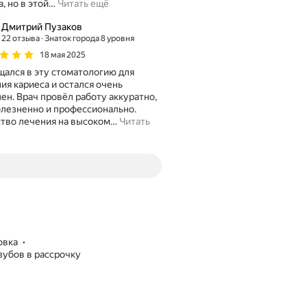
а, но в этой
…
Читать ещё
Дмитрий Пузаков
22 отзыва
Знаток города 8 уровня
18 мая 2025
ался в эту стоматологию для
ия кариеса и остался очень
ен. Врач провёл работу аккуратно,
лезненно и профессионально.
тво лечения на высоком
…
Читать
овка
 зубов в рассрочку