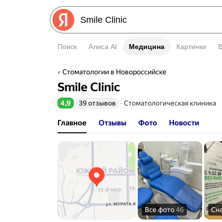
Поиск
Алиса AI
Медицина
Медицина
Картинки
Стоматологии в Новороссийске
Smile Clinic
4,9
39 отзывов
∙
Стоматологическая клиника
Рейтинг 4,9 из 5
Главное
Отзывы
Фото
Новости
Все фото
46
Сн