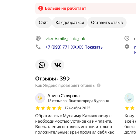
Больше не работает
Сайт
Как добраться
Оставить отзыв
vk.ru/smile_clinic_snk
+7 (993) 771-XX-XX
Показать
Отзывы
·
39
Как Яндекс проверяет отзывы
Алина Склярова
15 отзывов
Знаток города 6 уровня
17 ноября 2025
Обратилась к Муслиму Казиявовичу с
Хочу 
необходимостью установки импланта.
всей 
Впечатления остались исключительно
блест
положительные: врач проявил себя как
долго