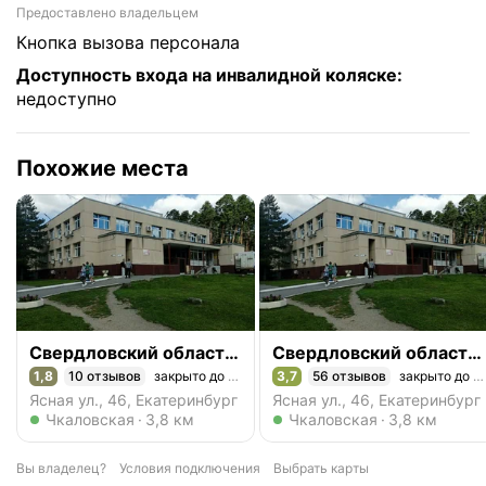
Предоставлено владельцем
кнопка вызова персонала
Доступность входа на инвалидной коляске
:
недоступно
Похожие места
Свердловский областной центр по профилактике и борьбе со СПИД, клинико-диагностическое отделение № 1
Свердловский областной центр профилактики и борьбы со СПИД
1,8
10 отзывов
закрыто до завтра
3,7
56 отзывов
закрыто до 08:00
Рейтинг 1,8 из 5
Рейтинг 3,7 из 5
Ясная ул., 46, Екатеринбург
Ясная ул., 46, Екатеринбург
Метро Чкаловская
Метро Чкаловская
Чкаловская
3,8 км
Чкаловская
3,8 км
Вы владелец?
Условия подключения
Выбрать карты