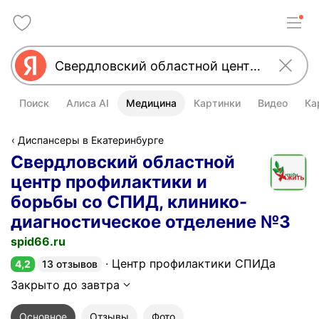
Поиск
Алиса AI
Медицина
Картинки
Видео
Ка
Диспансеры в Екатеринбурге
Свердловский областной
центр профилактики и
борьбы со СПИД, клинико-
диагностическое отделение №3
spid66.ru
Центр профилактики СПИДа
4,2
13 отзывов
Рейтинг 4,2 из 5
Закрыто до завтра
Основное
Отзывы
Фото