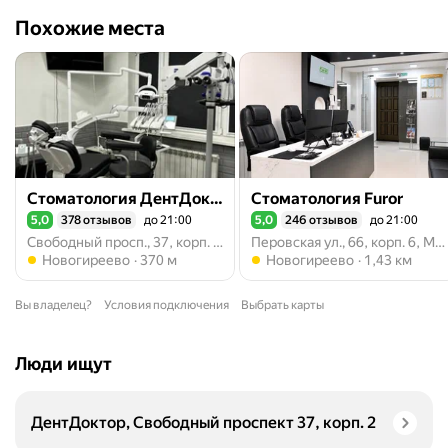
Похожие места
Стоматология ДентДоктор
Стоматология Furor
5,0
378 отзывов
до 21:00
5,0
246 отзывов
до 21:00
Рейтинг 5,0 из 5
Рейтинг 5,0 из 5
Свободный просп., 37, корп. 2, Москва
Перовская ул., 66, корп. 6, Москва
Метро Новогиреево
Метро Новогиреево
Новогиреево
370 м
Новогиреево
1,43 км
Вы владелец?
Условия подключения
Выбрать карты
Люди ищут
ДентДоктор, Свободный проспект 37, корп. 2