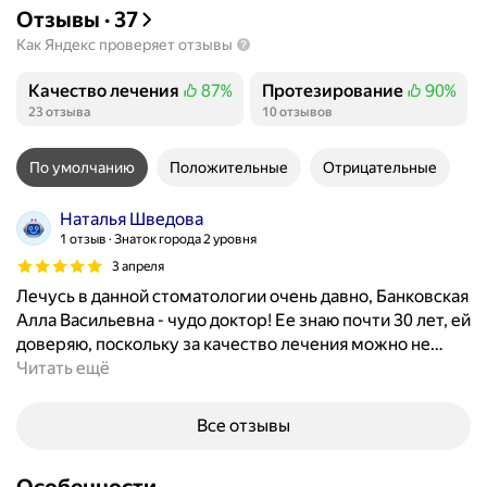
Отзывы
·
37
Как Яндекс проверяет отзывы
Качество лечения
87%
Протезирование
90%
Положительных отзывов
Положительных отзывов
23 отзыва
10 отзывов
По умолчанию
Положительные
Отрицательные
Наталья Шведова
1 отзыв
Знаток города 2 уровня
3 апреля
Лечусь в данной стоматологии очень давно, Банковская
Алла Васильевна - чудо доктор! Ее знаю почти 30 лет, ей
доверяю, поскольку за качество лечения можно не
…
Читать ещё
Все отзывы
Особенности