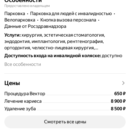
Предоставлено владельцем
парковка
парковка для людей с инвалидностью
велопарковка
кнопка вызова персонала
данные от Росздравнадзора
Услуги
:
хирургия, эстетическая стоматология,
эндодонтия, имплантология, рентгенография,
ортодонтия, челюстно-лицевая хирургия,
протезирование, терапия, пломбирование, удаление
Доступность входа на инвалидной коляске
:
доступно
зубов, отбеливание, лечение кариеса, виниры и
Все особенности
люминиры, гигиена полости рта, коронки, лечение
дёсен, лечение каналов, компьютерная томография,
костная пластика, лечение периодонтита, лечение
Цены
кисты зуба, реставрация зубов, ремонт зубных
протезов, лечение под микроскопом
Цена
Процедура Вектор
650
₽
Цена
8900
Лечение кариеса
8 900
₽
Цена
8500
Удаление зуба
8 500
₽
Смотреть все цены