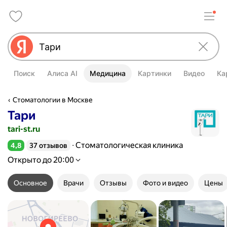
Поиск
Алиса AI
Медицина
Картинки
Видео
Ка
Стоматологии в Москве
Тари
tari-st.ru
Стоматологическая клиника
4,8
37 отзывов
Рейтинг 4,8 из 5
Открыто до 20:00
Основное
Врачи
Отзывы
Фото и видео
Цены