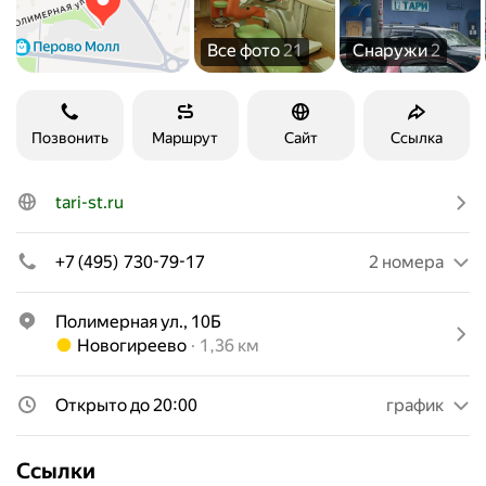
Все фото
21
Снаружи
2
Позвонить
Маршрут
Сайт
Ссылка
tari-st.ru
+7 (495) 730-79-17
2 номера
Полимерная ул., 10Б
Метро Новогиреево Расстояние 1,36 км
Новогиреево
1,36 км
Открыто до 20:00
график
Ссылки