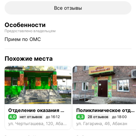
Все отзывы
Особенности
Предоставлено владельцем
прием по ОМС
Похожие места
Отделение оказания медицинской помощи детям образовательных учреждений
Поликлиническое отделение № 2
4,0
нет отзывов
до 16:12
4,3
28 отзывов
до 18:00
Рейтинг 4,0 из 5
Рейтинг 4,3 из 5
ул. Чертыгашева, 120, Абакан
ул. Гагарина, 46, Абакан