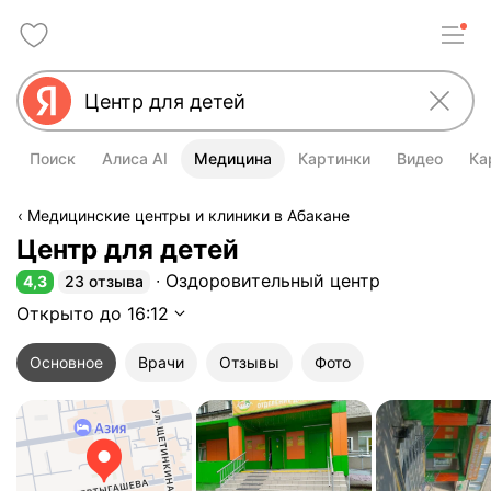
Поиск
Алиса AI
Медицина
Картинки
Видео
Ка
Медицинские центры и клиники в Абакане
Центр для детей
Оздоровительный центр
4,3
23 отзыва
Рейтинг 4,3 из 5
Открыто до 16:12
Основное
Врачи
Отзывы
Фото