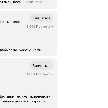
отзывчивость .
Читать ещё
Записаться
 травматолог
Цена
5900
5 900
за приём
₽
му от операции на позвоночнике.
Записаться
Цена
4900
4 900
за приём
₽
бращались по разным поводам с
ошении всяких моих взрослых