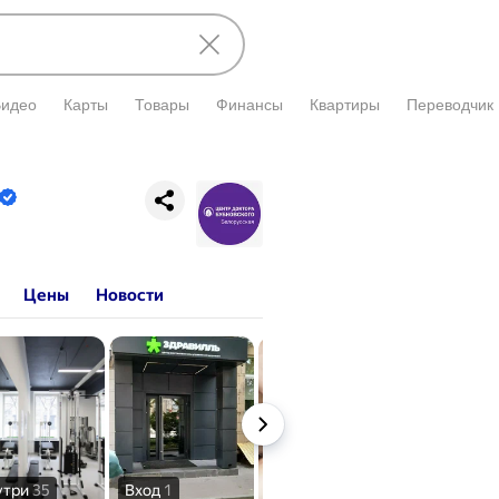
Видео
Карты
Товары
Финансы
Квартиры
Переводчик
и подтверждена владельцем.
Цены
Новости
утри
35
Вход
1
Услуги
12