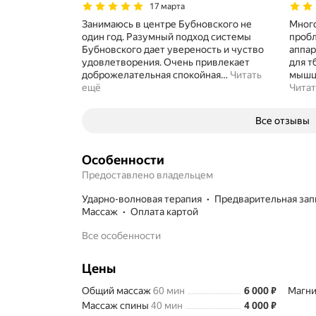
17 марта
Занимаюсь в центре Бубновского не
Много
один год. Разумный подход системы
проб
Бубновского дает увереность и чуство
аппар
удовлетворения. Очень привлекает
для т
доброжелательная спокойная
…
Читать
мышца
ещё
Читат
Все отзывы
Особенности
Предоставлено владельцем
ударно-волновая терапия
предварительная зап
массаж
Оплата картой
Все особенности
Цены
Цена
6000
Общий массаж
60 мин
6 000
₽
Магни
Цена
4000
Массаж спины
40 мин
4 000
₽