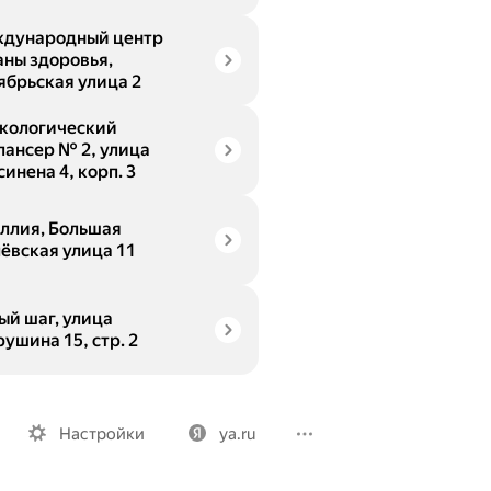
дународный центр
аны здоровья,
ябрьская улица 2
кологический
пансер № 2, улица
инена 4, корп. 3
ллия, Большая
ёвская улица 11
ый шаг, улица
ушина 15, стр. 2
Вакансии
Лицензия на использование
Политика конфид
Настройки
ya.ru