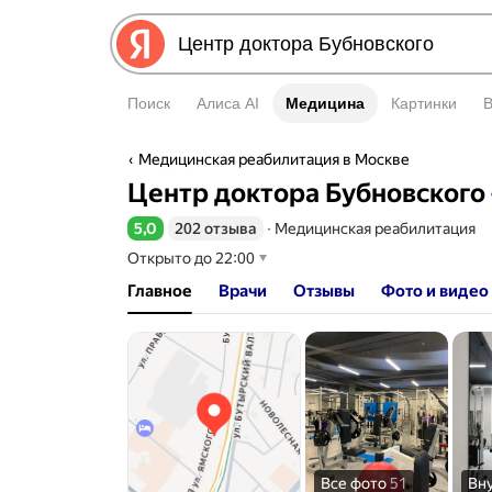
Поиск
Алиса AI
Медицина
Медицина
Картинки
Медицинская реабилитация в Москве
Информация об организаци
Центр доктора Бубновского
5,0
202 отзыва
∙
Медицинская реабилитация
Рейтинг 5,0 из 5
Открыто до 22:00
Главное
Врачи
Отзывы
Фото и видео
Все фото
51
Вн