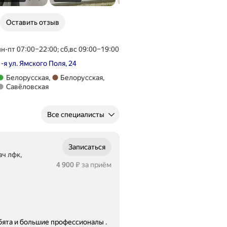
Оставить отзыв
пн-пт 07:00–22:00; сб,вс 09:00–19:00
1-я ул. Ямского Поля, 24
Метро Белорусская
Белорусская
,
Белорусская
,
Метро Белорусская
Метро Савёловская
Савёловская
Все специалисты
Записаться
ач лфк,
Цена
4900
4 900
за приём
₽
бята и большие профессионалы .