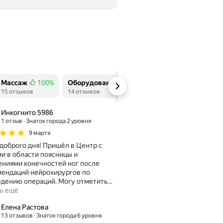
Массаж
100%
Оборудование
79%
Расположение
10
тзывов
Положительных отзывов
15 отзывов
Положительных отзывов
14 отзывов
Положительных отз
11 отзывов
Инкогнито 5986
1 отзыв
Знаток города 2 уровня
9 марта
го дня! Пришёл в Центр с
и в области поясницы и
ниями конечностей ног после
ендаций нейрохирургов по
проведению операций. Могу отметить
…
ь ещё
Елена Растова
13 отзывов
Знаток города 6 уровня