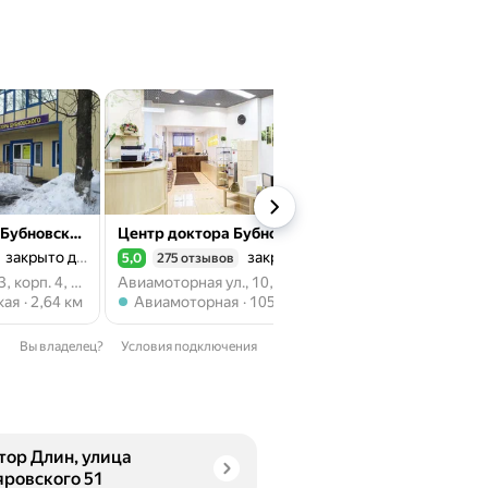
Центр доктора Бубновского
Центр доктора Бубновского
закрыто до 09:00
закрыто до 08:00
з
5,0
275 отзывов
5,0
150 отзывов
Рейтинг 5,0 из 5
Рейтинг 5,0 из 5
Каширское ш., 43, корп. 4, Москва
Авиамоторная ул., 10, корп. 2, Москва
ровская
Метро Авиамоторная
Метро Бутырская
кая
2,64 км
Авиамоторная
105 м
Бутырская
730 
Вы владелец?
Условия подключения
тор Длин, улица
яровского 51