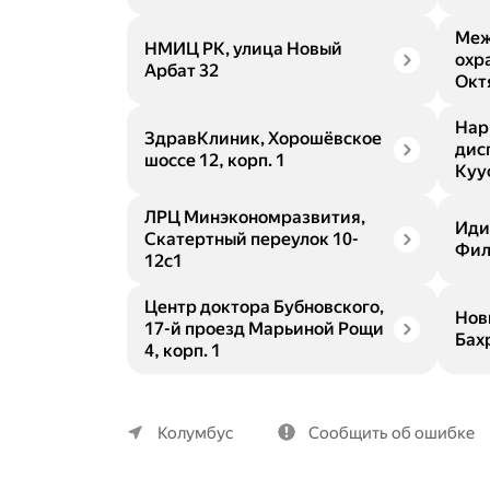
Меж
НМИЦ РК, улица Новый
охр
Арбат 32
Окт
Нар
ЗдравКлиник, Хорошёвское
дис
шоссе 12, корп. 1
Куус
ЛРЦ Минэкономразвития,
Иди
Скатертный переулок 10-
Фил
12с1
Центр доктора Бубновского,
Нов
17-й проезд Марьиной Рощи
Бахр
4, корп. 1
О компании
Коммерческие предложения
Колумбус
Сообщить об ошибке