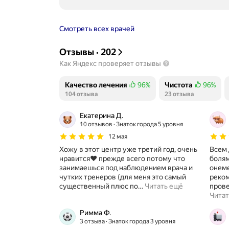
Смотреть всех врачей
Отзывы
·
202
Как Яндекс проверяет отзывы
Качество лечения
96%
Чистота
96%
Положительных отзывов
104 отзыва
Положительных о
23 отзыва
Екатерина Д.
10 отзывов
Знаток города 5 уровня
12 мая
Хожу в этот центр уже третий год, очень
Всем добро
нравится❤️ прежде всего потому что
болям
занимаешься под наблюдением врача и
онеме
чутких тренеров (для меня это самый
реком
существенный плюс по
…
Читать ещё
Читат
Римма Ф.
3 отзыва
Знаток города 3 уровня