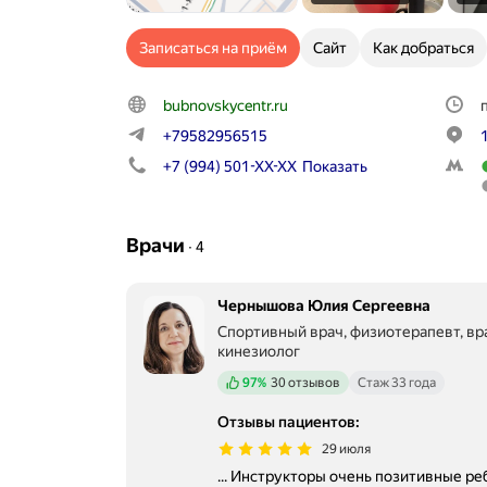
Записаться на приём
Сайт
Как добраться
bubnovskycentr.ru
+79582956515
+7 (994) 501-XX-XX
Показать
Врачи
∙
4
Чернышова Юлия Сергеевна
Спортивный врач, физиотерапевт, вр
кинезиолог
Положительных отзывов
97%
30 отзывов
Стаж 33 года
Отзывы пациентов
:
29 июля
... Инструкторы очень позитивные ре