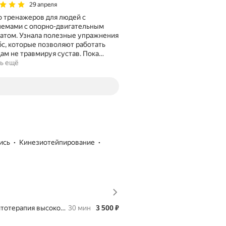
29 апреля
 тренажеров для людей с
лемами с опорно-двигательным
атом. Узнала полезные упражнения
бс, которые позволяют работать
м не травмируя сустав. Пока
…
ь ещё
ись
кинезиотейпирование
Цена
3500
тотерапия высокоинтенсивная SIS
30 мин
3 500
₽