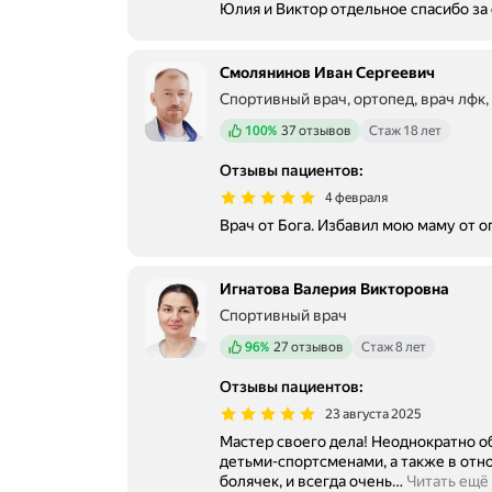
Юлия и Виктор отдельное спасибо за 
Смолянинов Иван Сергеевич
Спортивный врач, ортопед, врач лфк,
Положительных отзывов
100%
37 отзывов
Стаж 18 лет
Отзывы пациентов
:
4 февраля
Врач от Бога. Избавил мою ма
Игнатова Валерия Викторовна
Спортивный врач
Положительных отзывов
96%
27 отзывов
Стаж 8 лет
Отзывы пациентов
:
23 августа 2025
Мастер своего дела! Неоднократно о
детьми-спортсменами, а также в отн
болячек, и всегда очень
…
Читать ещё