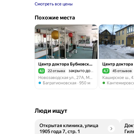
Смотреть все цены
Похожие места
Центр доктора Бубновского
закрыто до 09:00
4,1
22 отзыва
4,7
45 отзывов
Рейтинг 4,1 из 5
Рейтинг 4,7 из 5
Новозаводская ул., 27А, Москва
Метро Багратионовская
Метро Кантеми
Багратионовская
950 м
Кантемировс
Люди ищут
Открытая клиника, улица
Док
1905 года 7, стр. 1
Гил