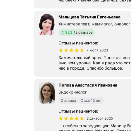
Мальцева Татьяна Евгеньевна
Химиотерапевт, маммолог, онколог
Положительных отзывов
92%
12 отзывов
Отзывы пациентов
:
7 июля 2023
Замечательный врач. Просто в вост
высшем уровне. Как я рада что ест
нас в городе. Спасибо большое.
Попова Анастасия Ивановна
Эндокринолог
2 отзыва
Стаж 13 лет
Отзывы пациентов
:
8 декабря 2025
... особенно заведующую Марину В
врача Анастасию Ивановну! Огромное спасибо за ваше