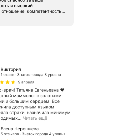
ость и высокий
отношение, компетентность...
Виктория
1 отзыв
Знаток города 3 уровня
9 апреля
-врач! Татьяна Евгеньевна ❤️
отный маммолог с золотыми
ми и большим сердцем. Все
снила доступным языком,
еяла страхи, назначила минимум
ходимых
…
Читать ещё
Елена Черешнева
5 отзывов
Знаток города 4 уровня