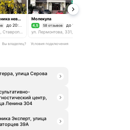
Сантерра - клиника неврологии и эпилепсии
Молекула
до 20:00
до 18:00
ов
4,5
58 отзывов
4,4
133 отзыва
Рейтинг 4,5 из 5
Рейтинг 4,4 из 5
ул. Серова, 154, Ставрополь
ул. Лермонтова, 331, Ставрополь
Вы владелец?
Условия подключения
терра, улица Серова
сультативно-
гностический центр,
ца Ленина 304
ника Эксперт, улица
аторцев 39А