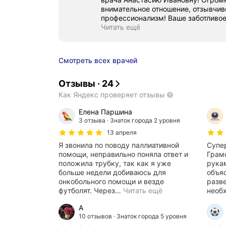
внимательное отношение, отзывчив
профессионализм! Ваше заботливое 
Читать ещё
Смотреть всех врачей
Отзывы
·
24
Как Яндекс проверяет отзывы
Елена Паршина
3 отзыва
Знаток города 2 уровня
13 апреля
Я звонила по поводу паллиативной
Супер
помощи, неправильно поняла ответ и
Грам
положила трубку, так как я уже
рука
больше недели добиваюсь для
объя
онкобольного помощи и везде
разв
футболят. Через
…
Читать ещё
необ
А
10 отзывов
Знаток города 5 уровня