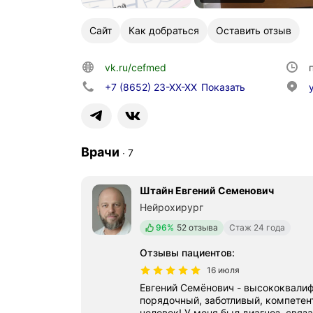
Сайт
Как добраться
Оставить отзыв
vk.ru/cefmed
+7 (8652) 23-XX-XX
Показать
Врачи
∙
7
Штайн Евгений Семенович
Нейрохирург
Положительных отзывов
96%
52 отзыва
Стаж 24 года
Отзывы пациентов
:
16 июля
Евгений Семёнович - высококвали
порядочный, заботливый, компетен
человек! У меня был диагноз, связ