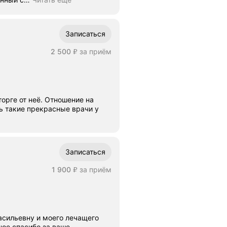
Записаться
Цена
2500
2 500
за приём
₽
орге от неё. Отношение на
ь такие прекрасные врачи у
Записаться
Цена
1900
1 900
за приём
₽
асильевну и моего лечащего