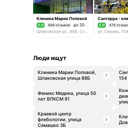
Клиника Марии Поповой
до 20:00
5,0
686 отзывов
5,0
476 отзыв
Рейтинг 5,0 из 5
Рейтинг 5,0 из 5
Шпаковская ул., 88Б, Ставрополь
Люди ищут
Клиника Марии Поповой,
Сан
Шпаковская улица 88Б
154
Кон
Феникс Медика, улица 50
диа
лет ВЛКСМ 91
ули
Краевой центр
Кли
флебологии, улица
Дов
Семашко 3Б