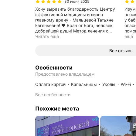
30 июня 2025
Хочу выразить благодарность Центру
Изумите
эффективной медицины и лично
плос
главному врачу - Мальцевой Татьяне
у баб
Евгеньевне! ❤️ Врач от Бога, человек
опасн
добрейшей души! Метод лечения с
…
помо
Читать ещё
ещё
Все отзывы
Особенности
Предоставлено владельцем
Оплата картой
капельницы
уколы
Wi-Fi
Все особенности
Похожие места