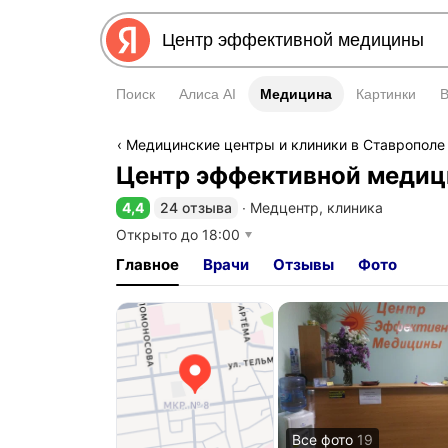
Поиск
Алиса AI
Медицина
Медицина
Картинки
Медицинские центры и клиники в Ставрополе
Центр эффективной меди
4,4
24 отзыва
∙
Медцентр, клиника
Рейтинг 4,4 из 5
Открыто до 18:00
Главное
Врачи
Отзывы
Фото
Все фото
19