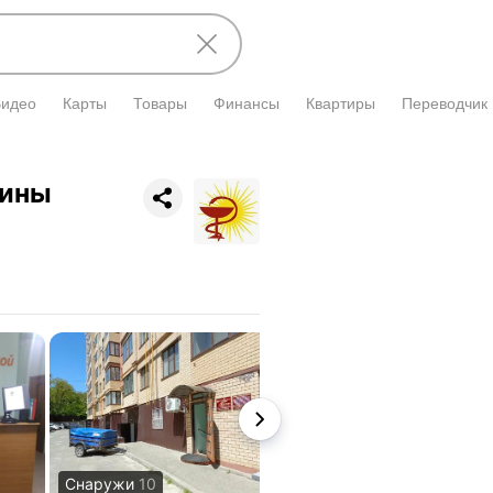
Видео
Карты
Товары
Финансы
Квартиры
Переводчик
цины
Снаружи
10
Вход
1