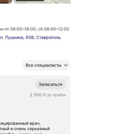
пн-пт 08:00–18:00; сб 08:00–12:00
ул. Пушкина, 65В, Ставрополь
Все специалисты
Записаться
Цена
2500
2 500
за приём
₽
фицированный врач,
тный и очень серьезный
анный с
…
Читать ещё