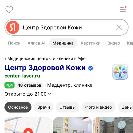
Поиск
Алиса AI
Медицина
Картинки
Видео
Ка
Медицинские центры и клиники в Уфе
Центр Здоровой Кожи
Информация об организации подт
center-laser.ru
Медцентр, клиника
4,4
48 отзывов
Рейтинг 4,4 из 5
Открыто до 21:00
Основное
Врачи
Отзывы
Фото и видео
Цены