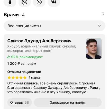
Врачи
∙
4
Все специалисты
Саитов Эдуард Альбертович
Хирург, абдоминальный хирург, онколог,
колопроктолог (проктолог)
92%
рекомендуют
Цена
1200
1 200
₽
за приём
Отзывы пациентов
:
7 марта
Отличная клиника, все очень онравилось. Огромная
благодарность Саитову Эдуарду Альбертовичу . Рада ,
что обратилась именно в эту клинику, советую.
Отзывы
38
Записаться
на приём