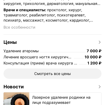
хирургия, трихология, дерматология, мануальная
терапия, ортопедия, терапевтические услуги,
Врачи и специалисты
:
проктолог, хирург,
венерология, психология и психотерапия,
травматолог, реабилитолог, психотерапевт,
косметология, травматология, физиотерапия и
психиатр, массажист, косметолог, кардиолог,
ЛФК, кардиология, колопроктология,
дерматолог, мануальный терапевт, андролог,
Все особенности
вертебрология, онкология, диагностика,
уролог, невролог, сексопатолог, гастроэнтеролог,
неврология, сексология, урология, акушерство,
нарколог, ревматолог, эндокринолог, онколог,
остеопатия, рефлексотерапия
ортопед, терапевт, трихолог, остеопат, подолог,
Цены
дерматовенеролог
Цена
7000
Удаление атеромы
7 000
₽
Цена
10000
Лечение вросшего ногтя хирургическое
10 000
₽
Цена
1200
Консультация (прием) врача хирурга первичный прием
1 200
₽
Смотреть все цены
Новости
Лазерное удаление родинки на
лице подразумевает