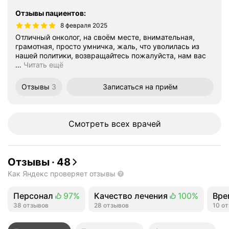
Отзывы пациентов
:
8 февраля 2025
Отличный онколог, на своём месте, внимательная,
грамотная, просто умничка, жаль, что уволилась из
нашей политики, возвращайтесь пожалуйста, нам вас
…
Читать ещё
Отзывы
3
Записаться
на приём
Смотреть всех врачей
Отзывы
·
48
Как Яндекс проверяет отзывы
Персонал
97%
Качество лечения
100%
Вре
Положительных отзывов
38 отзывов
Положительных отзывов
28 отзывов
Пол
10 о