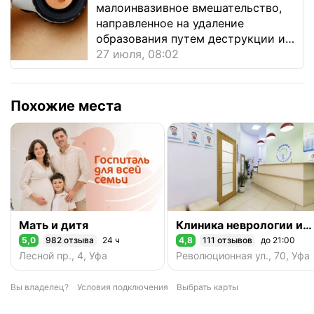
малоинвазивное вмешательство,
направленное на удаление
образования путем деструкции и
выпари...
27 июля, 08:02
Похожие места
Мать и дитя
Клиника неврологии и ортопедии
5,0
982 отзыва
24 ч
4,8
111 отзывов
до 21:00
Рейтинг 5,0 из 5
Рейтинг 4,8 из 5
Лесной пр., 4, Уфа
Революционная ул., 70, Уфа
Вы владелец?
Условия подключения
Выбрать карты