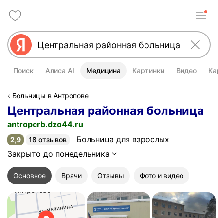
Поиск
Алиса AI
Медицина
Картинки
Видео
Ка
Больницы в Антропове
Центральная районная больница
antropcrb.dzo44.ru
Больница для взрослых
2,9
18 отзывов
Рейтинг 2,9 из 5
Закрыто до понедельника
Основное
Врачи
Отзывы
Фото и видео