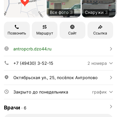
Все фото
3
Снаружи
3
Позвонить
Маршрут
Сайт
Ссылка
antropcrb.dzo44.ru
+7 (49430) 3-52-15
2 номера
Октябрьская ул., 25, посёлок Антропово
Закрыто до понедельника
график
Врачи
∙
6